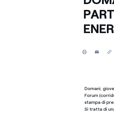
PART
ENER
Domani, gioved
Forum (corrido
stampa di pre
Si tratta di u