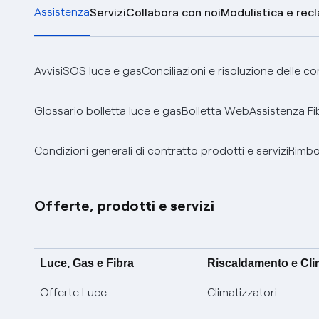
Assistenza
Servizi
Collabora con noi
Modulistica e rec
Avvisi
SOS luce e gas
Conciliazioni e risoluzione delle c
Glossario bolletta luce e gas
Bolletta Web
Assistenza Fi
Condizioni generali di contratto prodotti e servizi
Rimbor
Offerte, prodotti e servizi
Luce, Gas e Fibra
Riscaldamento e Cl
Offerte Luce
Climatizzatori