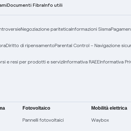
lami
Documenti Fibra
Info utili
ontroversie
Negoziazione paritetica
Informazioni Sisma
Pagamenti
bra
Diritto di ripensamento
Parental Control – Navigazione sicu
si e resi per prodotti e servizi
Informativa RAEE
Informativa Pri
ima
Fotovoltaico
Mobilità elettrica
Pannelli fotovoltaici
Waybox