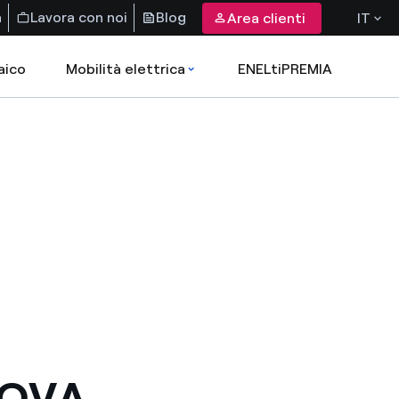
a
Lavora con noi
Blog
Area clienti
IT
aico
Mobilità elettrica
ENELtiPREMIA
UOVA