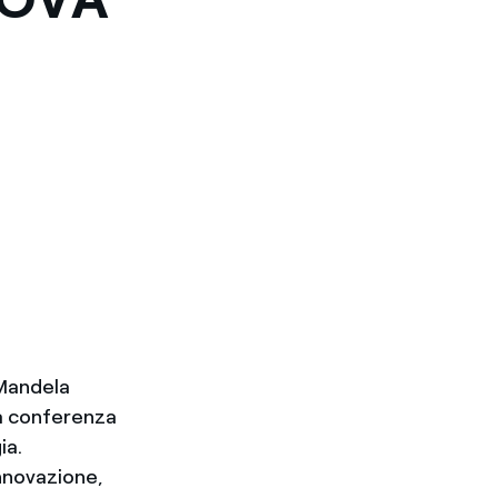
 Mandela
la conferenza
ia.
innovazione,