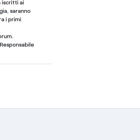
scritti ai
gia, saranno
a i primi
orum.
 Responsabile