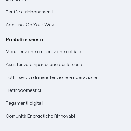
Phishing e truffe online
Tariffe e abbonamenti
Verifica chi ti ha chiamato
App Enel On Your Way
Agevolazione utenti con disabilità per offerte Fibra
Prodotti e servizi
Informativa RAEE
Manutenzione e riparazione caldaia
Assistenza e riparazione per la casa
Tutti i servizi di manutenzione e riparazione
Elettrodomestici
Pagamenti digitali
Comunità Energetiche Rinnovabili