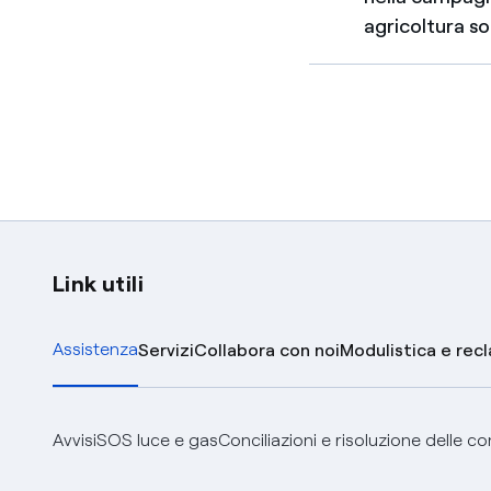
agricoltura so
Link utili
Assistenza
Servizi
Collabora con noi
Modulistica e rec
Avvisi
SOS luce e gas
Conciliazioni e risoluzione delle c