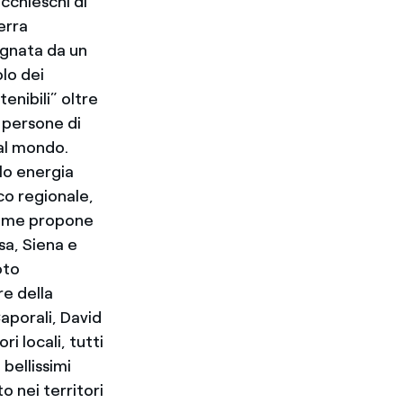
cchieschi di
erra
agnata da un
lo dei
tenibili” oltre
 persone di
 al mondo.
lo energia
co regionale,
olume propone
sa, Siena e
oto
e della
Caporali, David
i locali, tutti
bellissimi
o nei territori