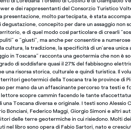
rventi di Loredana Torsello di CoSviG e di Giampaolo Ve
wer e dei rappresentanti del Consorzio Turistico Volt
La presentazione, molto partecipata, è stata accomp
i degustazione, concepito per dare un assaggio non so
erritorio, e di quel modo così particolare di crearli “sos
puliti” e “giusti”, ma anche per consentire a numerose
a cultura, la tradizione, la specificità di un’area unica
iaggio in Toscana” racconta una geotermia che non è so
 grado di soddisfare quasi il 27% del fabbisogno elettri
 una risorsa storica, culturale e quindi turistica. Il v
 territori geotermici della Toscana tra le province di Pi
so per mano da un affascinante percorso tra testi e f
l lettore scopre cammin facendo le tante sfaccettatur
 una Toscana diversa e originale. I testi sono Alessio 
rio Bonciani, Federico Maggi, Giorgio Simoni e altri autor
tori delle terre geotermiche in cui risiedono. Molti dei 
ti nel libro sono opera di Fabio Sartori, nato e cresciut