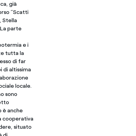
ca, già
orso “Scatti
, Stella
 La parte
eotermia e i
te tutta la
esso di far
i di altissima
llaborazione
ciale locale.
no sono
etto
o è anche
la cooperativa
dere, situato
à di