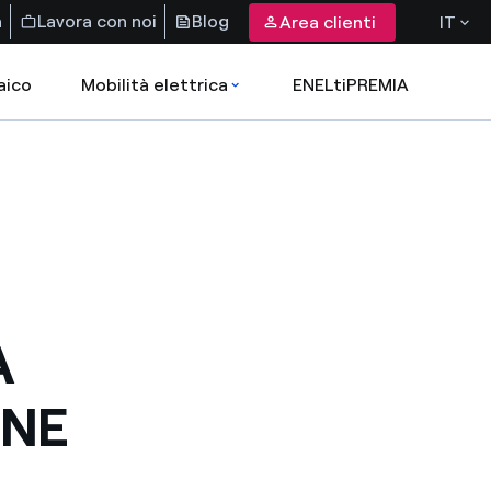
a
Lavora con noi
Blog
Area clienti
IT
aico
Mobilità elettrica
ENELtiPREMIA
A
ONE