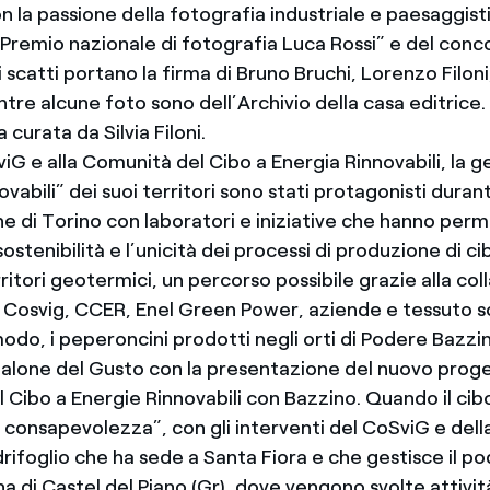
 la passione della fotografia industriale e paesaggisti
“Premio nazionale di fotografia Luca Rossi” e del conc
ri scatti portano la firma di Bruno Bruchi, Lorenzo Filoni
tre alcune foto sono dell’Archivio della casa editrice.
 curata da Silvia Filoni.
iG e alla Comunità del Cibo a Energia Rinnovabili, la g
ovabili” dei suoi territori sono stati protagonisti duran
e di Torino con laboratori e iniziative che hanno perm
ostenibilità e l’unicità dei processi di produzione di cib
rritori geotermici, un percorso possibile grazie alla co
i, Cosvig, CCER, Enel Green Power, aziende e tessuto so
modo, i peperoncini prodotti negli orti di Podere Bazzi
 Salone del Gusto con la presentazione del nuovo prog
 Cibo a Energie Rinnovabili con Bazzino. Quando il cib
 consapevolezza”, con gli interventi del CoSviG e del
drifoglio che ha sede a Santa Fiora e che gestisce il po
 di Castel del Piano (Gr), dove vengono svolte attivit