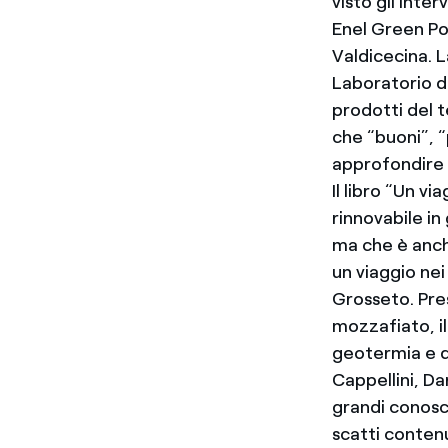
visto gli inte
Enel Green Po
Valdicecina. 
Laboratorio d
prodotti del t
che “buoni”, “
approfondire l
Il libro “Un v
rinnovabile in
ma che è anche
un viaggio nei
Grosseto. Pre
mozzafiato, i
geotermia e di
Cappellini, Da
grandi conosci
scatti contenu