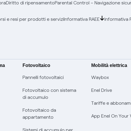
bra
Diritto di ripensamento
Parental Control – Navigazione sicu
si e resi per prodotti e servizi
Informativa RAEE
Informativa 
ima
Fotovoltaico
Mobilità elettrica
Pannelli fotovoltaici
Waybox
Fotovoltaico con sistema
Enel Drive
di accumulo
Tariffe e abbonam
Fotovoltaico da
App Enel On Your
appartamento
Sistemi di accumulo per