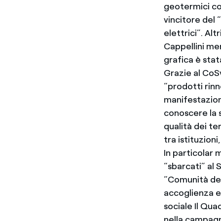
geotermici con
vincitore del 
elettrici”. Alt
Cappellini men
grafica è stata
Grazie al CoSv
“prodotti rinn
manifestazion
conoscere la s
qualità dei te
tra istituzion
In particolar 
“sbarcati” al
“Comunità del
accoglienza e
sociale Il Qua
nella campagna