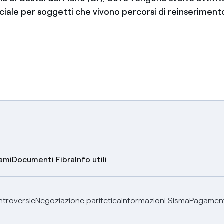
ciale per soggetti che vivono percorsi di reinserimento
lami
Documenti Fibra
Info utili
ontroversie
Negoziazione paritetica
Informazioni Sisma
Pagamenti