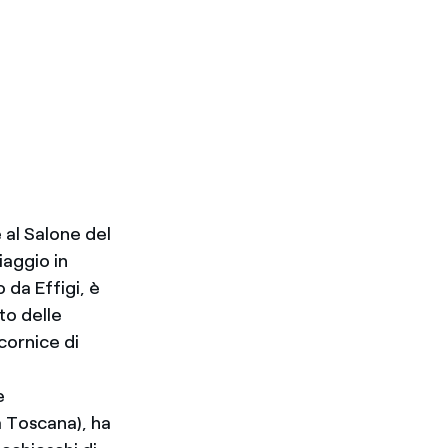
al Salone del
iaggio in
 da Effigi, è
to delle
cornice di
e
 Toscana), ha