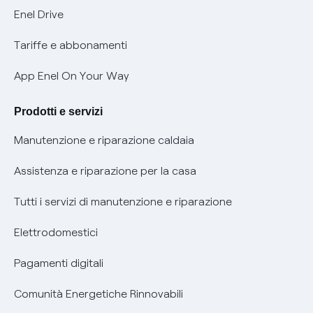
Informativa Privacy AI
Mobilità Elettrica
Enel Drive
Phishing e truffe online
Tariffe e abbonamenti
Verifica chi ti ha chiamato
App Enel On Your Way
Agevolazione utenti con disabilità per offerte Fibra
Prodotti e servizi
Informativa RAEE
Manutenzione e riparazione caldaia
Assistenza e riparazione per la casa
Tutti i servizi di manutenzione e riparazione
Elettrodomestici
Pagamenti digitali
Comunità Energetiche Rinnovabili