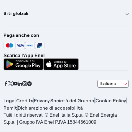
Siti globali
Enel Group
Paga anche con
Enel Green Power
Global Trading
Scarica l'App Enel
Global Procurement
Gridspertise
Open Innovability
seleziona una l
Italiano
Legal
Credits
Privacy
Società del Gruppo
Cookie Policy
Remit
Dichiarazione di accessibilità
Tutti i diritti riservati © Enel Italia S.p.a. © Enel Energia
S.p.a. | Gruppo IVA Enel P.IVA 15844561009