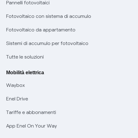
Assistenza Fibra
Pannelli fotovoltaici
Bollette energia elettrica e gas: cambiano i tempi di
Diritto di ripensamento
prescrizione
Fotovoltaico con sistema di accumulo
Parental Control – Navigazione sicura
Remit
Fotovoltaico da appartamento
Informazioni precontrattuali prodotti e servizi
Certificazioni
Sistemi di accumulo per fotovoltaico
Condizioni generali di contratto prodotti e servizi
Nuove regole europee per la protezione dei dati
Tutte le soluzioni
Rimborsi e resi per prodotti e servizi
Offerte Placet non vulnerabili
Mobilità elettrica
Informativa RAEE
Offerta Tutela Vulnerabilità Gas
Waybox
Informativa Privacy AI
Mobilità Elettrica
Enel Drive
Phishing e truffe online
Tariffe e abbonamenti
Verifica chi ti ha chiamato
App Enel On Your Way