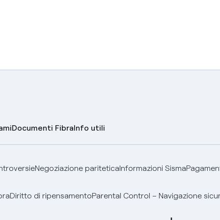
lami
Documenti Fibra
Info utili
ontroversie
Negoziazione paritetica
Informazioni Sisma
Pagamenti
bra
Diritto di ripensamento
Parental Control – Navigazione sicu