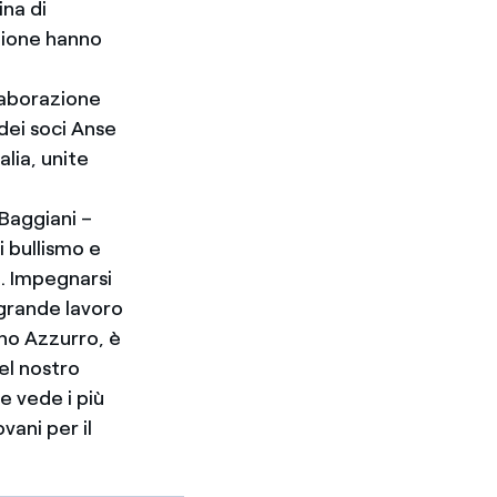
na di
azione hanno
llaborazione
 dei soci Anse
lia, unite
 Baggiani –
i bullismo e
e. Impegnarsi
 grande lavoro
ono Azzurro, è
el nostro
e vede i più
vani per il