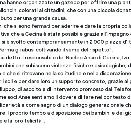
a hanno organizzato un gazebo per offrire una pianti
lloncini colorati ai cittadini, che con una piccola don
ibuto per una grande causa.
ini che si sono fermati per aderire e dare la propria co
ziativa che a Cecina è stata possibile grazie all’impegno
o si è svolto contemporaneamente in 2.000 piazze d’Ita
Ferma gli abusi coltivando il seme del rispetto”.
a detto il responsabile del Nucleo Anse di Cecina, Ivo
ambini che subiscono violenze fisiche e psicologiche, d
 e che si ritrovano nella solitudine e nella disperazion
rli soli e per dare loro un supporto concreto, grazie al
viluppo, di ascolto e di intervento promosso dal Telef
me soci Anse sentiamo il dovere di fare nel contesto d
lidarietà e come segno di un dialogo generazionale ch
e il proprio tempo a disposizione dei bambini e dei gio
e la loro felicità”.