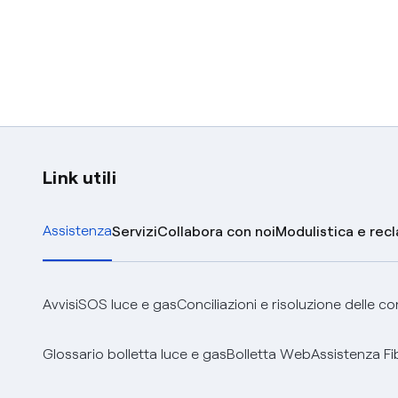
Link utili
Assistenza
Servizi
Collabora con noi
Modulistica e rec
Avvisi
SOS luce e gas
Conciliazioni e risoluzione delle c
Glossario bolletta luce e gas
Bolletta Web
Assistenza Fi