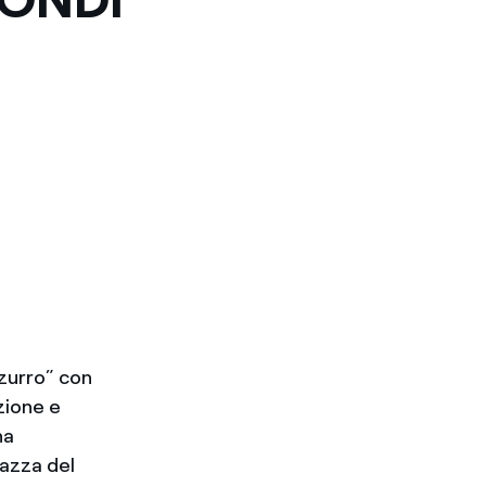
zzurro” con
zione e
na
iazza del