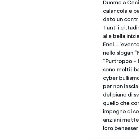
Duomo a Cecin
calancola e pa
dato un contr
Tanti i cittad
alla bella ini
Enel. L’event
nello slogan “
“Purtroppo – h
sono molti i b
cyber bullismo
per non lascia
del piano di s
quello che co
impegno di so
anziani metter
loro benessere 