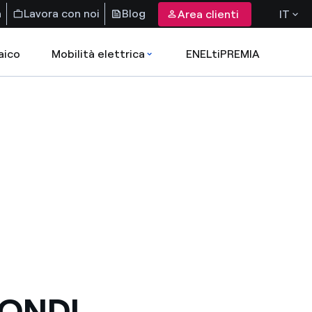
a
Lavora con noi
Blog
Area clienti
IT
aico
Mobilità elettrica
ENELtiPREMIA
FONDI