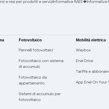
si e resi per prodotti e servizi
Informativa RAEE
Informativa 
ima
Fotovoltaico
Mobilità elettrica
Pannelli fotovoltaici
Waybox
Fotovoltaico con sistema
Enel Drive
di accumulo
Tariffe e abbonam
Fotovoltaico da
App Enel On Your
appartamento
Sistemi di accumulo per
fotovoltaico