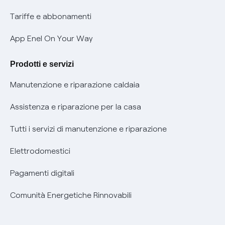
Phishing e truffe online
Tariffe e abbonamenti
Verifica chi ti ha chiamato
App Enel On Your Way
Agevolazione utenti con disabilità per offerte Fibra
Prodotti e servizi
Informativa RAEE
Manutenzione e riparazione caldaia
Assistenza e riparazione per la casa
Tutti i servizi di manutenzione e riparazione
Elettrodomestici
Pagamenti digitali
Comunità Energetiche Rinnovabili