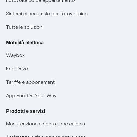
Remit
Fotovoltaico da appartamento
Informazioni precontrattuali prodotti e servizi
Certificazioni
Sistemi di accumulo per fotovoltaico
Condizioni generali di contratto prodotti e servizi
Nuove regole europee per la protezione dei dati
Tutte le soluzioni
Rimborsi e resi per prodotti e servizi
Offerte Placet non vulnerabili
Mobilità elettrica
Informativa RAEE
Offerta Tutela Vulnerabilità Gas
Waybox
Informativa Privacy AI
Mobilità Elettrica
Enel Drive
Phishing e truffe online
Tariffe e abbonamenti
Verifica chi ti ha chiamato
App Enel On Your Way
Agevolazione utenti con disabilità per offerte Fibra
Prodotti e servizi
Informativa RAEE
Manutenzione e riparazione caldaia