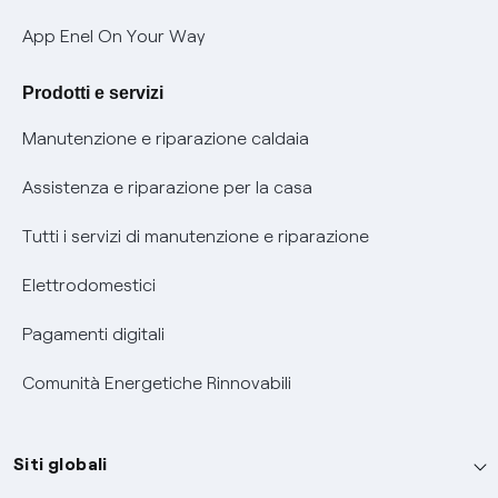
Verifica chi ti ha chiamato
App Enel On Your Way
Agevolazione utenti con disabilità per offerte Fibra
Prodotti e servizi
Informativa RAEE
Manutenzione e riparazione caldaia
Assistenza e riparazione per la casa
Tutti i servizi di manutenzione e riparazione
Elettrodomestici
Pagamenti digitali
Comunità Energetiche Rinnovabili
Siti globali