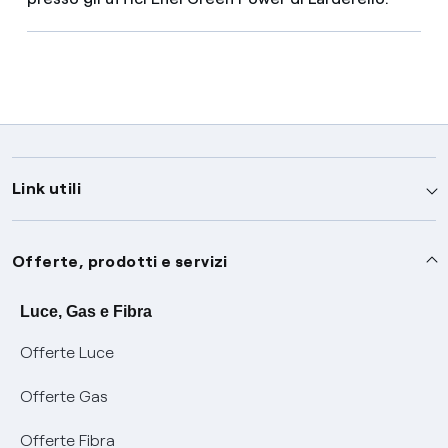
Link utili
Assistenza
Offerte, prodotti e servizi
Avvisi
Servizi
Luce, Gas e Fibra
Offerte Luce
SOS luce e gas
Servizio di salvaguardia
Collabora con noi
Offerte Gas
Conciliazioni e risoluzione delle controversie
Servizio default di distribuzione
Sponsorizzazioni
Modulistica e reclami
Offerte Fibra
Negoziazione paritetica