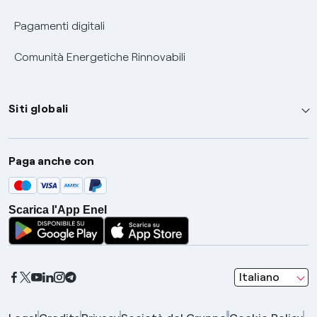
Pagamenti digitali
Comunità Energetiche Rinnovabili
Siti globali
Enel Group
Paga anche con
Enel Green Power
Global Trading
Scarica l'App Enel
Global Procurement
Gridspertise
Open Innovability
seleziona una l
Italiano