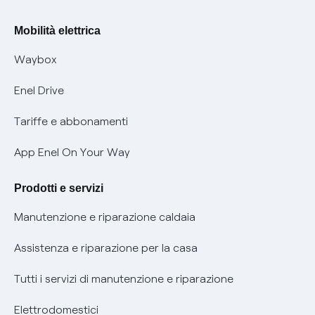
Rimborsi e resi per prodotti e servizi
Offerte Placet non vulnerabili
Mobilità elettrica
Informativa RAEE
Offerta Tutela Vulnerabilità Gas
Waybox
Informativa Privacy AI
Mobilità Elettrica
Enel Drive
Phishing e truffe online
Tariffe e abbonamenti
Verifica chi ti ha chiamato
App Enel On Your Way
Agevolazione utenti con disabilità per offerte Fibra
Prodotti e servizi
Informativa RAEE
Manutenzione e riparazione caldaia
Assistenza e riparazione per la casa
Tutti i servizi di manutenzione e riparazione
Elettrodomestici