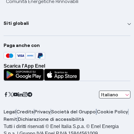
Comunità Energetiche Rinnovabili
Siti globali
Enel Group
Paga anche con
Enel Green Power
Global Trading
Scarica l'App Enel
Global Procurement
Gridspertise
Open Innovability
seleziona una l
Italiano
Legal
Credits
Privacy
Società del Gruppo
Cookie Policy
Remit
Dichiarazione di accessibilità
Tutti i diritti riservati © Enel Italia S.p.a. © Enel Energia
S.p.a. | Gruppo IVA Enel P.IVA 15844561009