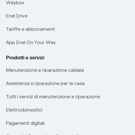
Offerta Tutela Vulnerabilità Gas
Waybox
Informativa Privacy AI
Mobilità Elettrica
Enel Drive
Phishing e truffe online
Tariffe e abbonamenti
Verifica chi ti ha chiamato
App Enel On Your Way
Agevolazione utenti con disabilità per offerte Fibra
Prodotti e servizi
Informativa RAEE
Manutenzione e riparazione caldaia
Assistenza e riparazione per la casa
Tutti i servizi di manutenzione e riparazione
Elettrodomestici
Pagamenti digitali