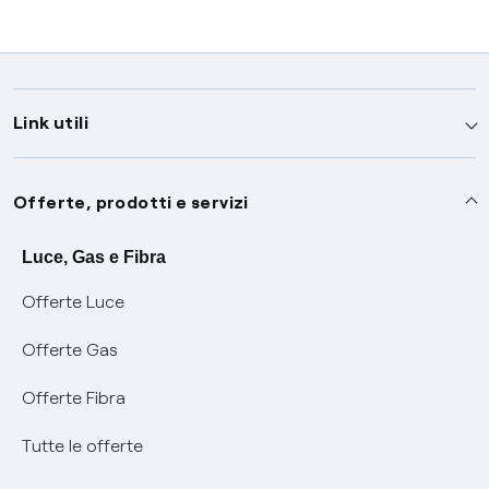
Link utili
Assistenza
Offerte, prodotti e servizi
Avvisi
Servizi
Luce, Gas e Fibra
Offerte Luce
SOS luce e gas
Servizio di salvaguardia
Collabora con noi
Offerte Gas
Conciliazioni e risoluzione delle controversie
Servizio default di distribuzione
Sponsorizzazioni
Modulistica e reclami
Offerte Fibra
Negoziazione paritetica
Tutele graduali
Diventa nostro partner
Moduli e documenti
Tutte le offerte
Informazioni Sisma
Documenti Fibra
FUI