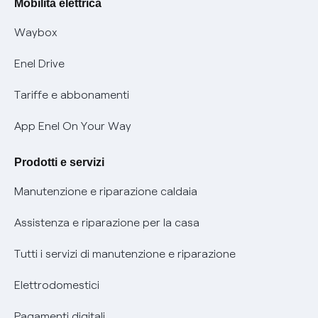
Mobilità elettrica
Informativa RAEE
Offerta Tutela Vulnerabilità Gas
Waybox
Informativa Privacy AI
Mobilità Elettrica
Enel Drive
Phishing e truffe online
Tariffe e abbonamenti
Verifica chi ti ha chiamato
App Enel On Your Way
Agevolazione utenti con disabilità per offerte Fibra
Prodotti e servizi
Informativa RAEE
Manutenzione e riparazione caldaia
Assistenza e riparazione per la casa
Tutti i servizi di manutenzione e riparazione
Elettrodomestici
Pagamenti digitali