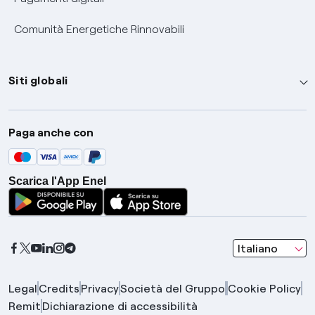
Comunità Energetiche Rinnovabili
Siti globali
Enel Group
Paga anche con
Enel Green Power
Global Trading
Scarica l'App Enel
Global Procurement
Gridspertise
Open Innovability
seleziona una l
Italiano
Legal
Credits
Privacy
Società del Gruppo
Cookie Policy
Remit
Dichiarazione di accessibilità