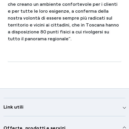
che creano un ambiente confortevole per i clienti
e per tutte le loro esigenze, a conferma della
nostra volontà di essere sempre più radicati sul
territorio e vicini ai cittadini, che in Toscana hanno
a disposizione 80 punti fisici a cui rivolgersi su
tutto il panorama regionale”.
Link utili
Assistenza
Offerte, prodotti e servizi