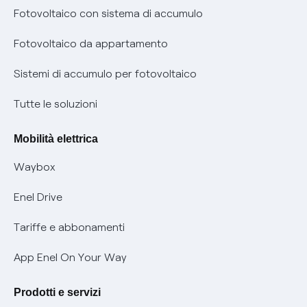
Diritto di ripensamento
prescrizione
Fotovoltaico con sistema di accumulo
Parental Control – Navigazione sicura
Remit
Fotovoltaico da appartamento
Informazioni precontrattuali prodotti e servizi
Certificazioni
Sistemi di accumulo per fotovoltaico
Condizioni generali di contratto prodotti e servizi
Nuove regole europee per la protezione dei dati
Tutte le soluzioni
Rimborsi e resi per prodotti e servizi
Offerte Placet non vulnerabili
Mobilità elettrica
Informativa RAEE
Offerta Tutela Vulnerabilità Gas
Waybox
Informativa Privacy AI
Mobilità Elettrica
Enel Drive
Phishing e truffe online
Tariffe e abbonamenti
Verifica chi ti ha chiamato
App Enel On Your Way
Agevolazione utenti con disabilità per offerte Fibra
Prodotti e servizi