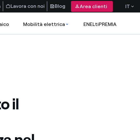
a
Lavora con noi
Blog
Area clienti
IT
aico
Mobilità elettrica
ENELtiPREMIA
 il
za nel