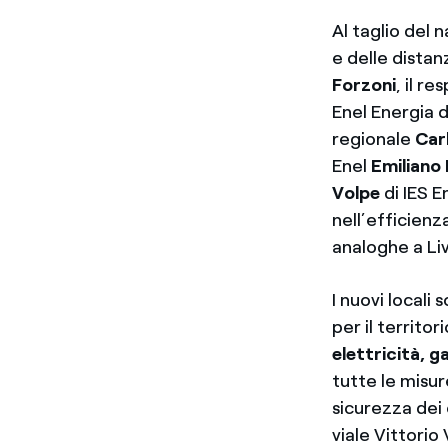
Al taglio del 
e delle dista
Forzoni
, il r
Enel Energia 
regionale
Carl
Enel
Emiliano
Volpe
di IES E
nell’efficienz
analoghe a Liv
I nuovi locali
per il territor
elettricità, g
tutte le misur
sicurezza dei 
viale Vittori