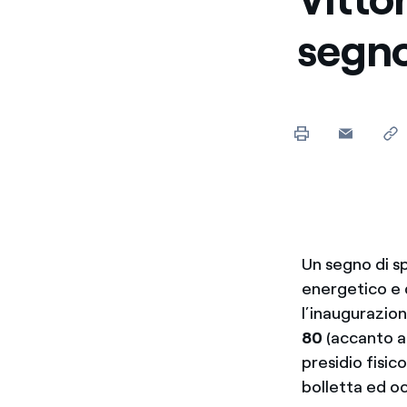
segno
Un segno di sp
energetico e d
l’inaugurazio
80
(accanto a
presidio fisic
bolletta ed oc