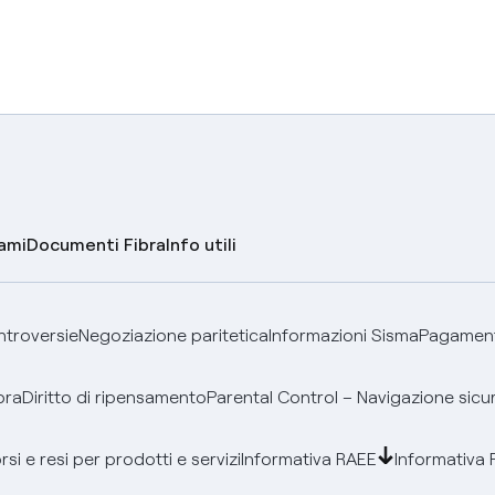
lami
Documenti Fibra
Info utili
ontroversie
Negoziazione paritetica
Informazioni Sisma
Pagamenti
bra
Diritto di ripensamento
Parental Control – Navigazione sicu
si e resi per prodotti e servizi
Informativa RAEE
Informativa 