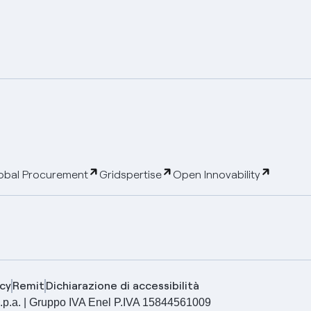
obal Procurement
Gridspertise
Open Innovability
cy
Remit
Dichiarazione di accessibilità
ia S.p.a. | Gruppo IVA Enel P.IVA 15844561009