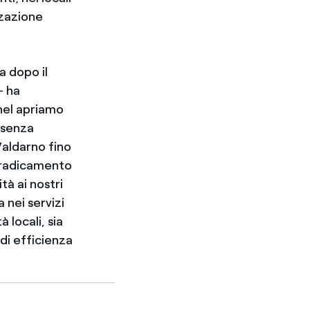
zzazione
a dopo il
– ha
nel apriamo
esenza
 Valdarno fino
i radicamento
tà ai nostri
a nei servizi
 locali, sia
 di efficienza