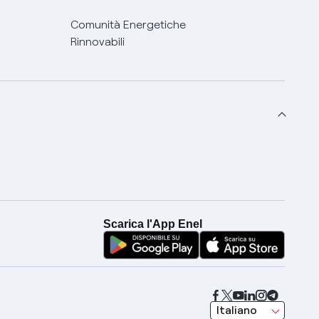
Comunità Energetiche
Rinnovabili
Scarica l'App Enel
seleziona una lingua
Italiano