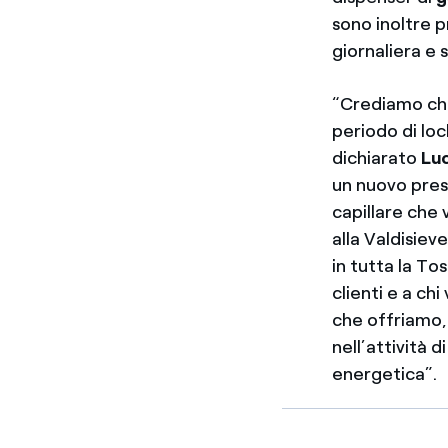
sono inoltre p
giornaliera e 
“Crediamo che 
periodo di lo
dichiarato
Lu
un nuovo pres
capillare che 
alla Valdisiev
in tutta la To
clienti e a chi
che offriamo, 
nell’attività d
energetica”.