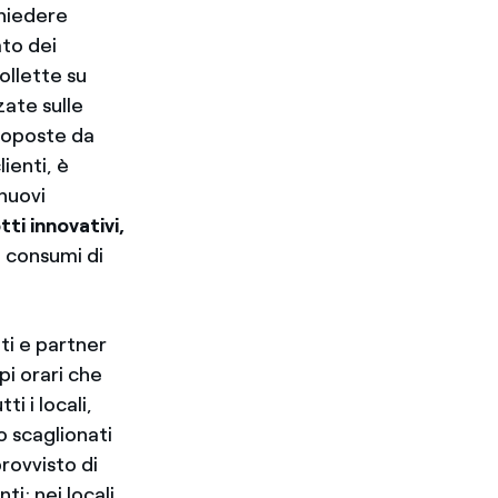
chiedere
ato dei
ollette su
ate sulle
proposte da
lienti, è
 nuovi
ti innovativi,
i consumi di
tti e partner
pi orari che
i i locali,
o scaglionati
rovvisto di
ti; nei locali