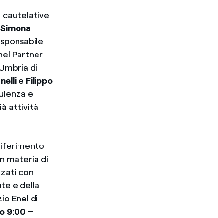
e cautelative
e
Simona
responsabile
Enel Partner
 Umbria di
nelli
e
Filippo
sulenza e
à attività
riferimento
in materia di
zzati con
ute e della
io Enel di
io 9:00 –