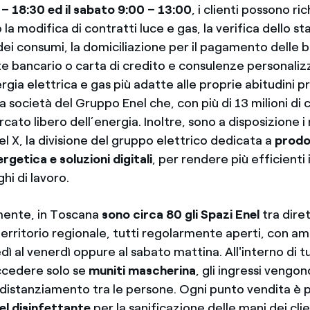
 – 18:30 ed il sabato 9:00 – 13:00
, i clienti possono ri
 la modifica di contratti luce e gas, la verifica dello st
ei consumi, la domiciliazione per il pagamento delle b
e bancario o carta di credito e consulenze personalizz
rgia elettrica e gas più adatte alle proprie abitudini 
a società del Gruppo Enel che, con più di 13 milioni di c
cato libero dell’energia. Inoltre, sono a disposizione i
el X, la divisione del gruppo elettrico dedicata a
prodot
rgetica e soluzioni digitali
, per rendere più efficienti 
hi di lavoro.
ente, in Toscana
sono circa 80 gli Spazi Enel
tra dire
l territorio regionale, tutti regolarmente aperti, con am
ì al venerdì oppure al sabato mattina. All'interno di tutt
ccedere solo se
muniti mascherina
, gli ingressi vengon
 distanziamento tra le persone. Ogni punto vendita è p
el
disinfettante
per la sanificazione delle mani dei clien