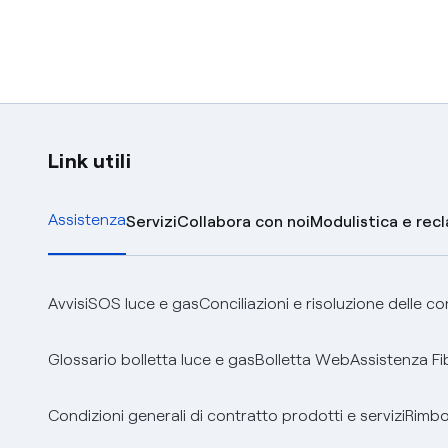
Link utili
Assistenza
Servizi
Collabora con noi
Modulistica e rec
Avvisi
SOS luce e gas
Conciliazioni e risoluzione delle c
Glossario bolletta luce e gas
Bolletta Web
Assistenza Fi
Condizioni generali di contratto prodotti e servizi
Rimbor