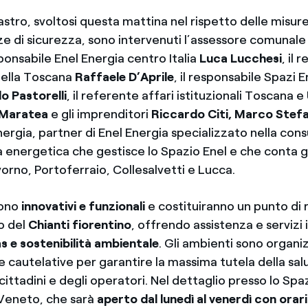
nastro, svoltosi questa mattina nel rispetto delle misur
nze di sicurezza, sono intervenuti l’assessore comunal
esponsabile Enel Energia centro Italia
Luca Lucchesi
, il 
della Toscana
Raffaele D’Aprile
, il responsabile Spazi 
o Pastorelli
, il referente affari istituzionali Toscana e
 Maratea
e gli imprenditori
Riccardo Citi, Marco Stefa
nergia, partner di Enel Energia specializzato nella con
a energetica che gestisce lo Spazio Enel e che conta gi
orno, Portoferraio, Collesalvetti e Lucca.
 sono
innovativi e funzionali
e costituiranno un punto di 
io del
Chianti fiorentino
, offrendo assistenza e servizi 
as e sostenibilità ambientale
. Gli ambienti sono organi
e cautelative per garantire la massima tutela della sal
cittadini e degli operatori. Nel dettaglio presso lo Spaz
o Veneto, che sarà
aperto dal lunedì al venerdì con orar