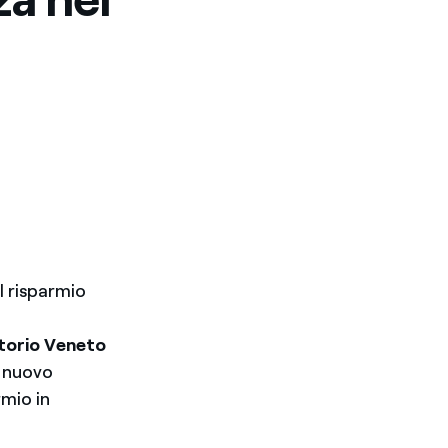
l risparmio
ttorio Veneto
l nuovo
rmio in