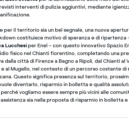
revisti interventi di pulizia aggiuntivi, mediante igieni
sanificazione.
per il territorio sia un bel segnale, una nuova apertur
ckdown costituisce motivo di speranza e di ripartenza 
ca Lucchesi
per Enel – con questo innovativo Spazio E
idio fisico nel Chianti fiorentino, completando una pr
va dalla città di Firenze a Bagno a Ripoli, dal Chianti al
e e al Mugello, nel contesto di un percorso costante d
scana. Questo significa presenza sul territorio, prossimi
 vuole diventarlo, risparmio in bolletta e qualità assolut
perché vogliamo essere sempre più vicini alle comunità
i assistenza sia nella proposta di risparmio in bolletta e