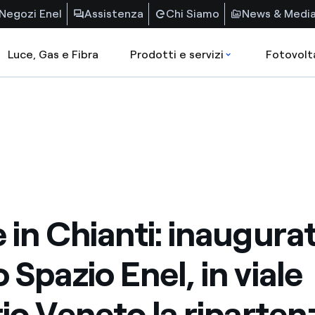
Negozi Enel
Assistenza
Chi Siamo
News & Medi
Luce, Gas e Fibra
Prodotti e servizi
Fotovolt
 in Chianti: inaugurato
 Spazio Enel, in viale
rio Veneto la riparten