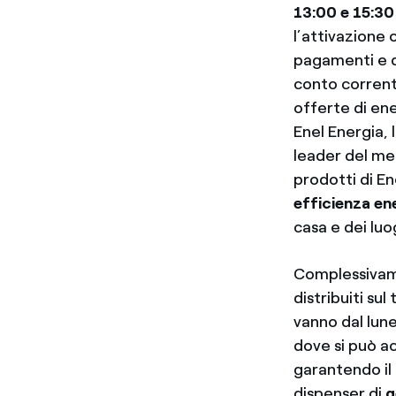
13:00 e 15:30
l’attivazione o
pagamenti e d
conto corrent
offerte di ene
Enel Energia, l
leader del mer
prodotti di En
efficienza ene
casa e dei luog
Complessivam
distribuiti su
vanno dal luned
dove si può a
garantendo il
dispenser di
g