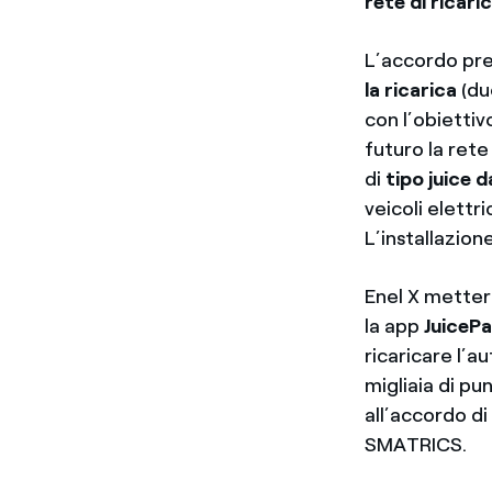
rete di ricaric
L’accordo pre
la ricarica
(du
con l’obiettiv
futuro la rete
di
tipo juice 
veicoli elettr
L’installazion
Enel X metterà
la app
JuiceP
ricaricare l’a
migliaia di pun
all’accordo di
SMATRICS.