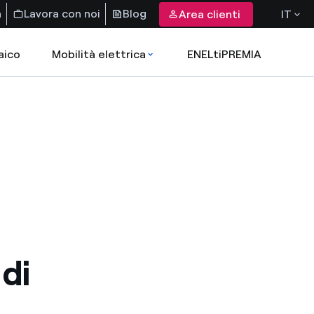
a
Lavora con noi
Blog
Area clienti
IT
aico
Mobilità elettrica
ENELtiPREMIA
di