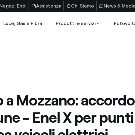
Negozi Enel
Assistenza
Chi Siamo
News & Medi
Luce, Gas e Fibra
Prodotti e servizi
Fotovolt
 a Mozzano: accordo
e - Enel X per punti 
ca veicoli elettrici