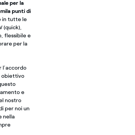
ale per la
mila punti di
 in tutte le
W (quick),
 flessibile e
orare per la
 l’accordo
n obiettivo
 questo
inamento e
del nostro
di per noi un
 nella
empre