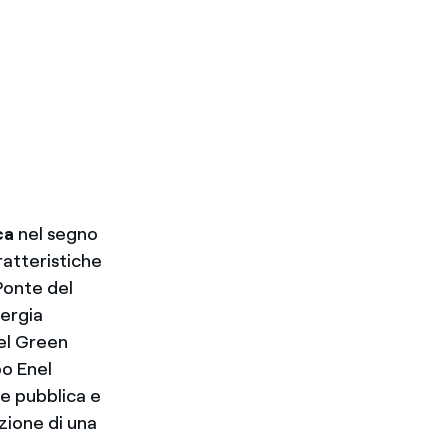
ca
nel segno
aratteristiche
Ponte del
nergia
nel Green
po Enel
one pubblica e
zione di una