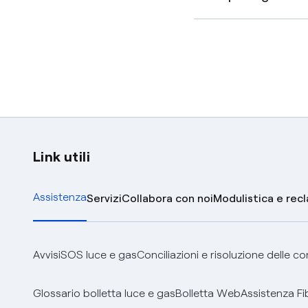
Link utili
Assistenza
Servizi
Collabora con noi
Modulistica e rec
Avvisi
SOS luce e gas
Conciliazioni e risoluzione delle c
Glossario bolletta luce e gas
Bolletta Web
Assistenza Fi