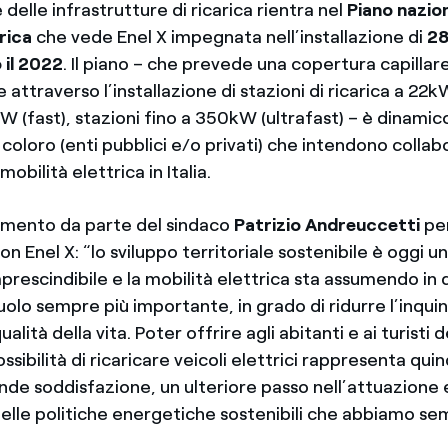
 delle infrastrutture di ricarica rientra nel
Piano nazion
rica
che vede Enel X impegnata nell’installazione di
28
 il 2022
. Il piano – che prevede una copertura capillare
e attraverso l’installazione di stazioni di ricarica a 22k
W (fast), stazioni fino a 350kW (ultrafast) – è dinamico,
 coloro (enti pubblici e/o privati) che intendono collab
mobilità elettrica in Italia.
imento da parte del sindaco
Patrizio Andreuccetti
per
on Enel X: “lo sviluppo territoriale sostenibile è oggi u
prescindibile e la mobilità elettrica sta assumendo in
uolo sempre più importante, in grado di ridurre l’inqu
ualità della vita. Poter offrire agli abitanti e ai turisti 
ossibilità di ricaricare veicoli elettrici rappresenta quin
nde soddisfazione, un ulteriore passo nell’attuazione e
lle politiche energetiche sostenibili che abbiamo s