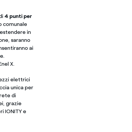
di
4 punti per
rio comunale
i estendere in
ione, saranno
nsentiranno ai
e.
Enel X.
zzi elettrici
accia unica per
rete di
ei, grazie
ri IONITY e