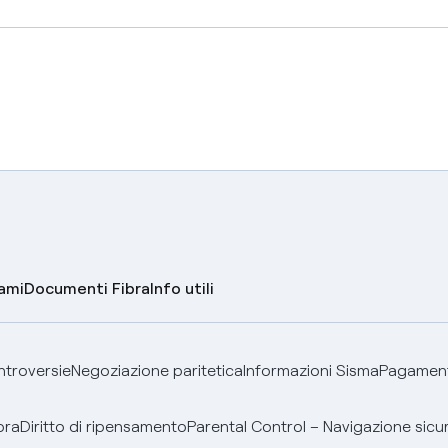
lami
Documenti Fibra
Info utili
ontroversie
Negoziazione paritetica
Informazioni Sisma
Pagamenti
bra
Diritto di ripensamento
Parental Control – Navigazione sicu