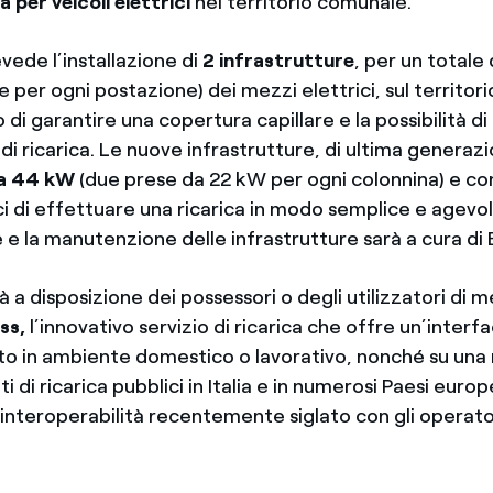
a per veicoli elettrici
nel territorio comunale.
vede l’installazione di
2 infrastrutture
, per un totale 
e per ogni postazione) dei mezzi elettrici, sul territo
o di garantire una copertura capillare e la possibilità d
 di ricarica. Le nuove infrastrutture, di ultima generaz
da 44 kW
(due prese da 22 kW per ogni colonnina) e co
ici di effettuare una ricarica in modo semplice e agevol
e e la manutenzione delle infrastrutture sarà a cura di 
 a disposizione dei possessori o degli utilizzatori di me
ass,
l’innovativo servizio di ricarica che offre un’interf
uto in ambiente domestico o lavorativo, nonché su una 
ti di ricarica pubblici in Italia e in numerosi Paesi europ
 interoperabilità recentemente siglato con gli operato