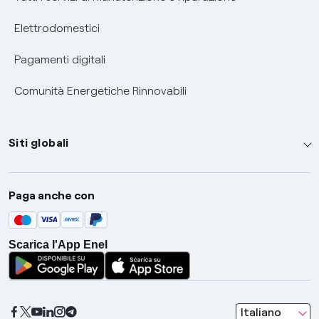
Elettrodomestici
Pagamenti digitali
Comunità Energetiche Rinnovabili
Siti globali
Enel Group
Paga anche con
Enel Green Power
Global Trading
Scarica l'App Enel
Global Procurement
Gridspertise
Open Innovability
seleziona una l
Italiano