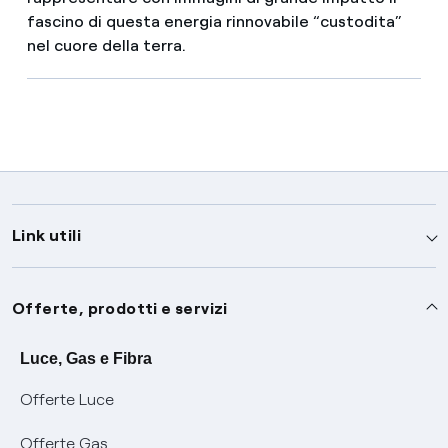
fascino di questa energia rinnovabile “custodita”
nel cuore della terra.
Link utili
Assistenza
Offerte, prodotti e servizi
Avvisi
Servizi
Luce, Gas e Fibra
Offerte Luce
SOS luce e gas
Servizio di salvaguardia
Collabora con noi
Offerte Gas
Conciliazioni e risoluzione delle controversie