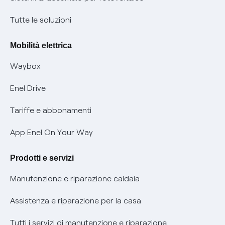
Condizioni generali di contratto prodotti e servizi
Nuove regole europee per la protezione dei dati
Tutte le soluzioni
Rimborsi e resi per prodotti e servizi
Offerte Placet non vulnerabili
Mobilità elettrica
Informativa RAEE
Offerta Tutela Vulnerabilità Gas
Waybox
Informativa Privacy AI
Mobilità Elettrica
Enel Drive
Phishing e truffe online
Tariffe e abbonamenti
Verifica chi ti ha chiamato
App Enel On Your Way
Agevolazione utenti con disabilità per offerte Fibra
Prodotti e servizi
Informativa RAEE
Manutenzione e riparazione caldaia
Assistenza e riparazione per la casa
Tutti i servizi di manutenzione e riparazione