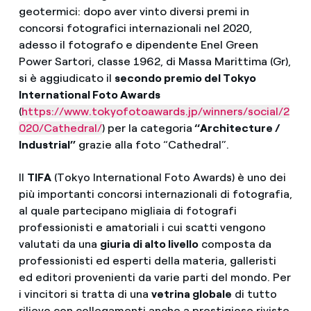
geotermici: dopo aver vinto diversi premi in
concorsi fotografici internazionali nel 2020,
adesso il fotografo e dipendente Enel Green
Power Sartori, classe 1962, di Massa Marittima (Gr),
si è aggiudicato il
secondo premio del Tokyo
International Foto Awards
(
https://www.tokyofotoawards.jp/winners/social/2
020/Cathedral/
) per la categoria
“Architecture /
Industrial”
grazie alla foto “Cathedral”.
Il
TIFA
(Tokyo International Foto Awards) è uno dei
più importanti concorsi internazionali di fotografia,
al quale partecipano migliaia di fotografi
professionisti e amatoriali i cui scatti vengono
valutati da una
giuria di alto livello
composta da
professionisti ed esperti della materia, galleristi
ed editori provenienti da varie parti del mondo. Per
i vincitori si tratta di una
vetrina globale
di tutto
rilievo con collegamenti anche a prestigiose riviste,