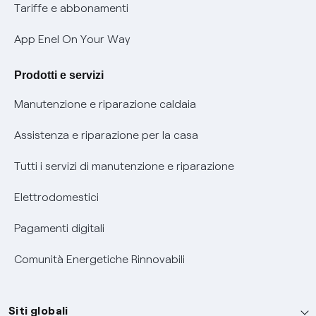
Phishing e truffe online
Tariffe e abbonamenti
Verifica chi ti ha chiamato
App Enel On Your Way
Agevolazione utenti con disabilità per offerte Fibra
Prodotti e servizi
Informativa RAEE
Manutenzione e riparazione caldaia
Assistenza e riparazione per la casa
Tutti i servizi di manutenzione e riparazione
Elettrodomestici
Pagamenti digitali
Comunità Energetiche Rinnovabili
Siti globali