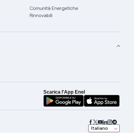
Comunità Energetiche
Rinnovabili
Scarica l'App Enel
seleziona una lingua
Italiano