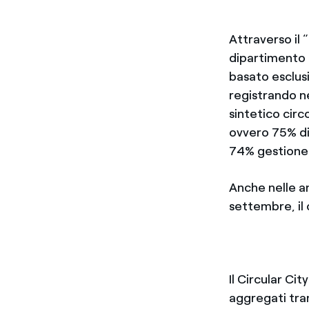
Attraverso il 
dipartimento d
basato esclu
registrando n
sintetico circ
ovvero 75% di
74% gestione r
Anche nelle an
settembre, il
Il Circular C
aggregati tra