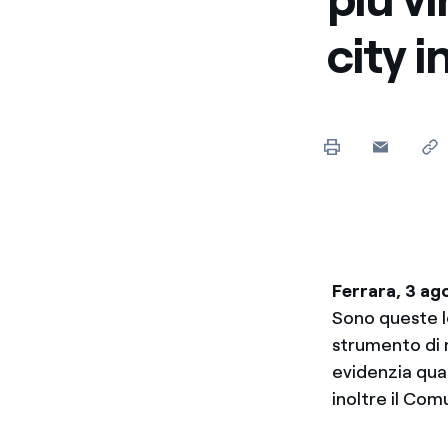
city 
Ferrara, 3 a
Sono queste le
strumento di m
evidenzia quant
inoltre il Com