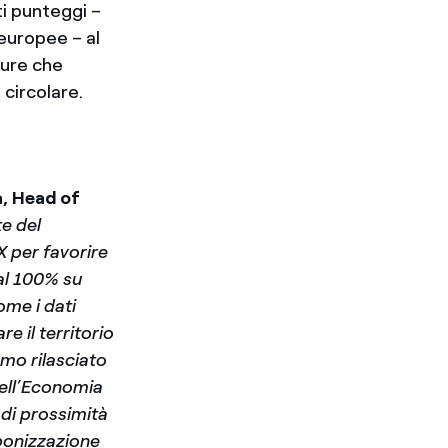
ti punteggi –
 europee – al
ture che
 circolare.
, Head of
te del
 per favorire
 al 100% su
ome i dati
re il territorio
amo rilasciato
 dell’Economia
 di prossimità
rbonizzazione