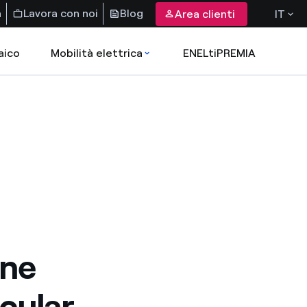
a
Lavora con noi
Blog
Area clienti
IT
aico
Mobilità elettrica
ENELtiPREMIA
une
rcular