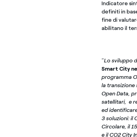
Indicatore si
definiti in ba
fine di valuta
abilitano il t
“
Lo sviluppo d
Smart City nel
programma Ope
la transizione
Open Data, pro
satellitari, e 
ed identificar
3 soluzioni: il
Circolare, il 
e il CO2 City 