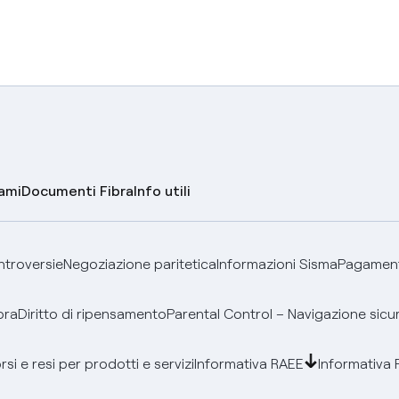
lami
Documenti Fibra
Info utili
ontroversie
Negoziazione paritetica
Informazioni Sisma
Pagamenti
bra
Diritto di ripensamento
Parental Control – Navigazione sicu
si e resi per prodotti e servizi
Informativa RAEE
Informativa 