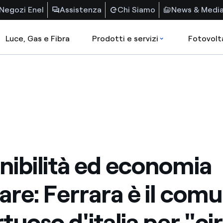
Negozi Enel
Assistenza
Chi Siamo
News & Medi
Luce, Gas e Fibra
Prodotti e servizi
Fotovolt
nibilità ed economia
lare: Ferrara è il com
rtuoso d'italia per "ci