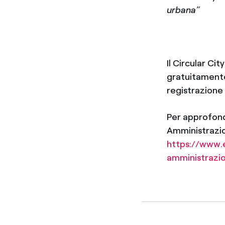
urbana”
Il Circular Cit
gratuitamente
registrazione 
Per approfondi
Amministrazion
https://www.e
amministrazio