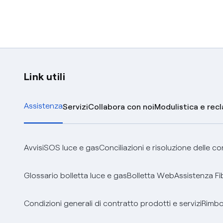
Link utili
Assistenza
Servizi
Collabora con noi
Modulistica e rec
Avvisi
SOS luce e gas
Conciliazioni e risoluzione delle c
Glossario bolletta luce e gas
Bolletta Web
Assistenza Fi
Condizioni generali di contratto prodotti e servizi
Rimbor