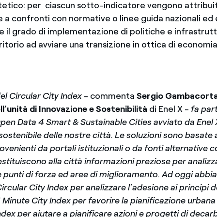
ntetico: per ciascun sotto-indicatore vengono attribui
se a confronti con normative o linee guida nazionali ed
re il grado di implementazione di politiche e infrastrut
erritorio ad avviare una transizione in ottica di economia
el Circular City Index
- commenta
Sergio Gambacorta
l’unità di Innovazione e Sostenibilità
di Enel X -
fa par
n Data 4 Smart & Sustainable Cities avviato da Enel X
 sostenibile delle nostre città. Le soluzioni sono basate
venienti da portali istituzionali o da fonti alternative c
restituiscono alla città informazioni preziose per analizza
e punti di forza ed aree di miglioramento. Ad oggi abbi
 Circular City Index per analizzare l’adesione ai principi
15 Minute City Index per favorire la pianificazione urbana
Index per aiutare a pianificare azioni e progetti di deca