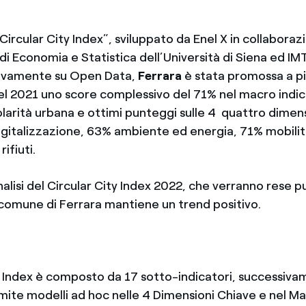
“Circular City Index”, sviluppato da Enel X in collaborazi
i Economia e Statistica dell’Università di Siena ed IM
sivamente su Open Data,
Ferrara
è stata promossa a pi
el 2021 uno score complessivo del 71% nel macro indi
olarità urbana e ottimi punteggi sulle 4 quattro dimen
gitalizzazione, 63% ambiente ed energia, 71% mobilità
ifiuti.
alisi del Circular City Index 2022, che verranno rese p
 comune di Ferrara mantiene un trend positivo.
ity Index è composto da 17 sotto-indicatori, successiv
mite modelli ad hoc nelle 4 Dimensioni Chiave e nel M