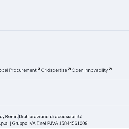
obal Procurement
Gridspertise
Open Innovability
cy
Remit
Dichiarazione di accessibilità
ia S.p.a. | Gruppo IVA Enel P.IVA 15844561009