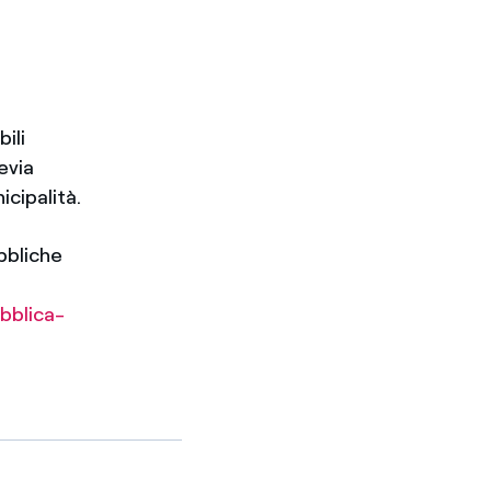
ili
evia
icipalità.
bbliche
bblica-