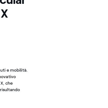
 X
uti e mobilità.
nnovativo
 X, che
 risultando