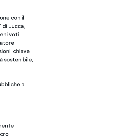
one con il
T di Lucca,
eni voti
catore
sioni chiave
 sostenibile,
ubbliche a
amente
acro