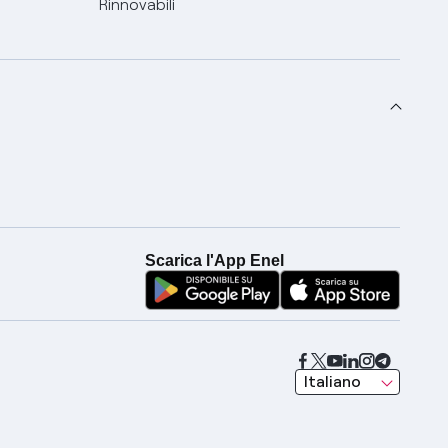
Rinnovabili
Scarica l'App Enel
seleziona una lingua
Italiano