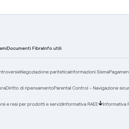
lami
Documenti Fibra
Info utili
ontroversie
Negoziazione paritetica
Informazioni Sisma
Pagamenti
bra
Diritto di ripensamento
Parental Control – Navigazione sicu
si e resi per prodotti e servizi
Informativa RAEE
Informativa 