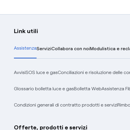
Link utili
Assistenza
Servizi
Collabora con noi
Modulistica e rec
Avvisi
SOS luce e gas
Conciliazioni e risoluzione delle c
Glossario bolletta luce e gas
Bolletta Web
Assistenza Fi
Condizioni generali di contratto prodotti e servizi
Rimbor
Offerte, prodotti e servizi