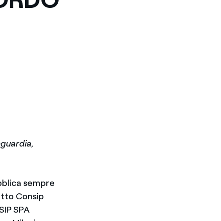
nguardia,
bblica sempre
ratto Consip
SIP SPA