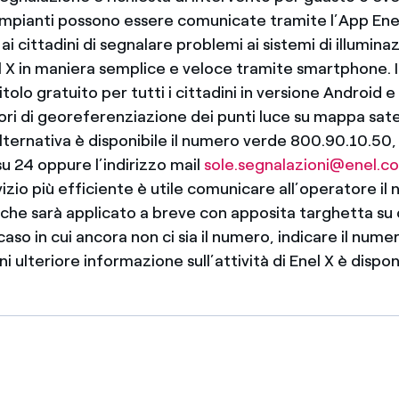
li impianti possono essere comunicate tramite l’App En
i cittadini di segnalare problemi ai sistemi di illumina
l X in maniera semplice e veloce tramite smartphone. Il
titolo gratuito per tutti i cittadini in versione Android 
vori di georeferenziazione dei punti luce su mappa sate
alternativa è disponibile il numero verde 800.90.10.50, a
su 24 oppure l’indirizzo mail
sole.segnalazioni@enel.c
vizio più efficiente è utile comunicare all’operatore il
o che sarà applicato a breve con apposita targhetta su
caso in cui ancora non ci sia il numero, indicare il numer
i ulteriore informazione sull’attività di Enel X è disponi