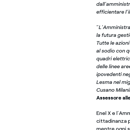
dall’amministr
efficientare l
“
L’Amministra
la futura gest
Tutte le azion
al sodio con q
quadri elettri
delle linee are
ipovedenti ne
Lesma nel migl
Cusano Milani
Assessore alle
Enel X e l’Amm
cittadinanza 
mentre ogni s