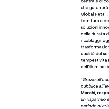
centrale di c
che garantirà 
Global Retail,
fornitura e de
soluzioni inno
della durata d
ricablaggi, ag
trasformazione
qualità del se
tempestività n
dell’illumina
“
Grazie all’ac
pubblica all’a
Marchi, respo
un risparmio e
periodo di cri