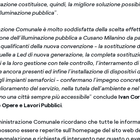
azione costituisce, quindi, la migliore soluzione possibi
’illuminazione pubblica
”.
zione Comunale è molto soddisfatta della scelta effet
ione dell’illuminazione pubblica a Cusano Milanino da par
i qualificanti della nuova convenzione - la sostituzione
uelle a Led di nuova generazione, la completa sostituzi
ci e la loro gestione con tele controllo, l’interramento d
e ancora presenti ed infine l’installazione di dispositivi 
gli impianti semaforici - confermano l’impegno concret
ioramento del servizio, nella tutela dell’ambiente e ne
no una città sempre più accessibile
” conclude
Ivan Cor
 Opere e Lavori Pubblici
.
inistrazione Comunale ricordano che tutte le informazi
possono essere reperite sull’homepage del sito web 
egnalazione e richiesta di intervento per guasto o eve