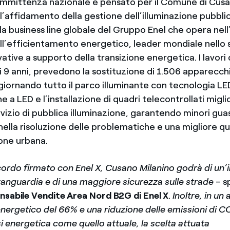
ommittenza nazionale e pensato per il Comune di Cusa
l’affidamento della gestione dell’illuminazione pubblic
 la business line globale del Gruppo Enel che opera nel
ll’efficientamento energetico, leader mondiale nello s
vative a supporto della transizione energetica. I lavori
i 9 anni, prevedono la sostituzione di 1.506 apparecch
giornando tutto il parco illuminante con tecnologia LE
 a LED e l’installazione di quadri telecontrollati migli
rvizio di pubblica illuminazione, garantendo minori gua
ella risoluzione delle problematiche e una migliore qu
zione urbana.
cordo firmato con Enel X, Cusano Milanino godrà di un’
vanguardia e di una maggiore sicurezza sulle strade
– s
nsabile Vendite Area Nord B2G di Enel X
.
Inoltre, in un
nergetico del 66% e una riduzione delle emissioni di C
si energetica come quello attuale, la scelta attuata