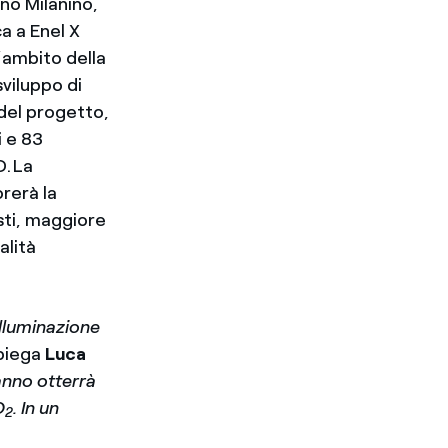
no Milanino,
a a Enel X
l’ambito della
viluppo di
 del progetto,
i e 83
D. La
orerà la
sti, maggiore
alità
illuminazione
piega
Luca
 anno otterrà
O
. In un
2