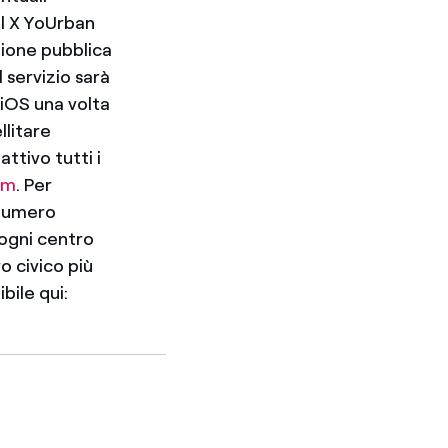
el X YoUrban
zione pubblica
 servizio sarà
e iOS una volta
llitare
ttivo tutti i
om
. Per
 numero
 ogni centro
o civico più
bile qui: