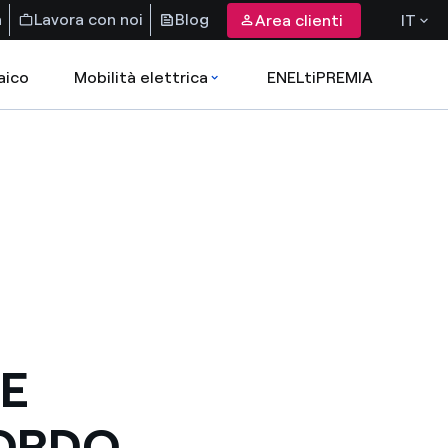
a
Lavora con noi
Blog
Area clienti
IT
aico
Mobilità elettrica
ENELtiPREMIA
 E
CORDO