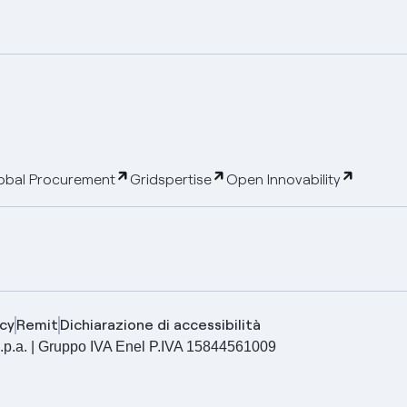
obal Procurement
Gridspertise
Open Innovability
cy
Remit
Dichiarazione di accessibilità
ia S.p.a. | Gruppo IVA Enel P.IVA 15844561009