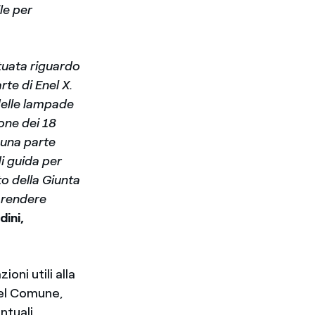
le per
tuata riguardo
te di Enel X.
 delle lampade
one dei 18
i una parte
di guida per
o della Giunta
l rendere
dini,
oni utili alla
del Comune,
ntuali