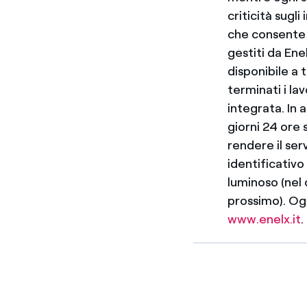
criticità sug
che consente a
gestiti da Ene
disponibile a 
terminati i la
integrata. In 
giorni 24 ore 
rendere il ser
identificativ
luminoso (nel 
prossimo). Ogn
www.enelx.it
.