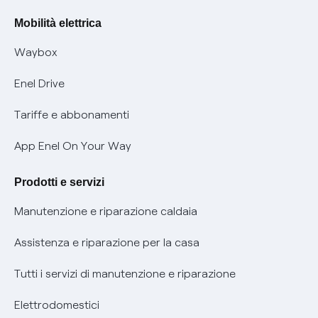
Rimborsi e resi per prodotti e servizi
Offerte Placet non vulnerabili
Mobilità elettrica
Informativa RAEE
Offerta Tutela Vulnerabilità Gas
Waybox
Informativa Privacy AI
Mobilità Elettrica
Enel Drive
Phishing e truffe online
Tariffe e abbonamenti
Verifica chi ti ha chiamato
App Enel On Your Way
Agevolazione utenti con disabilità per offerte Fibra
Prodotti e servizi
Informativa RAEE
Manutenzione e riparazione caldaia
Assistenza e riparazione per la casa
Tutti i servizi di manutenzione e riparazione
Elettrodomestici