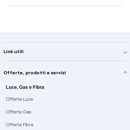
Link utili
Assistenza
Offerte, prodotti e servizi
Avvisi
Servizi
Luce, Gas e Fibra
Offerte Luce
SOS luce e gas
Servizio di salvaguardia
Collabora con noi
Offerte Gas
Conciliazioni e risoluzione delle controversie
Servizio default di distribuzione
Sponsorizzazioni
Modulistica e reclami
Offerte Fibra
Negoziazione paritetica
Tutele graduali