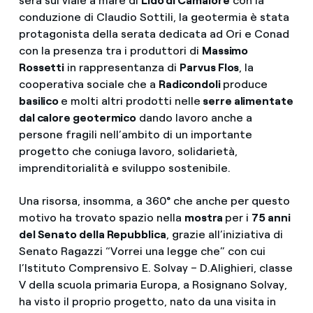
sera sul viale a mare di
Lido di Camaiore
con la
conduzione di Claudio Sottili, la geotermia è stata
protagonista della serata dedicata ad Ori e Conad
con la presenza tra i produttori di
Massimo
Rossetti
in rappresentanza di
Parvus Flos
, la
cooperativa sociale che a
Radicondoli
produce
basilico
e molti altri prodotti nelle
serre alimentate
dal calore geotermico
dando lavoro anche a
persone fragili nell’ambito di un importante
progetto che coniuga lavoro, solidarietà,
imprenditorialità e sviluppo sostenibile.
Una risorsa, insomma, a 360° che anche per questo
motivo ha trovato spazio nella
mostra
per i
75 anni
del Senato della Repubblica
, grazie all’iniziativa di
Senato Ragazzi “Vorrei una legge che” con cui
l’Istituto Comprensivo E. Solvay – D.Alighieri, classe
V della scuola primaria Europa, a Rosignano Solvay,
ha visto il proprio progetto, nato da una visita in