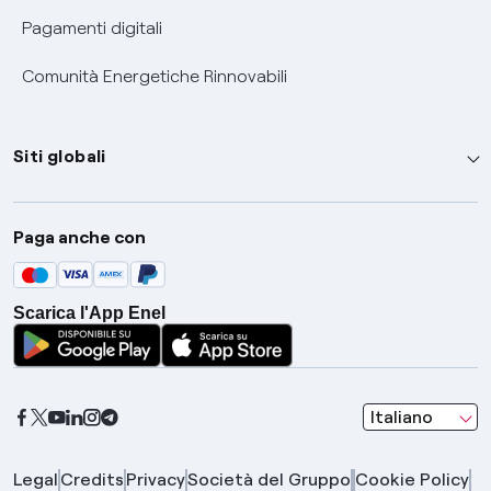
Pagamenti digitali
Comunità Energetiche Rinnovabili
Siti globali
Enel Group
Paga anche con
Enel Green Power
Global Trading
Scarica l'App Enel
Global Procurement
Gridspertise
Open Innovability
seleziona una l
Italiano
Legal
Credits
Privacy
Società del Gruppo
Cookie Policy