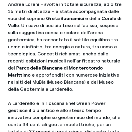
Andrea Loreni – svolta in totale sicurezza, ad oltre
15 metri di altezza – è stata accompagnata dalle
voci del soprano
Greta Buonamici
e della
Corale di
Valle
. Un cavo di acciaio teso sull’abisso, sospeso
sulla suggestiva conca circolare dell’arena
geotermica, ha raccontato il sottile equilibro tra
uomo e infinito, tra energia e natura, tra uomo e
tecnologica. Concetti richiamati anche dalle
recenti esibizioni musicali nell’anfiteatro naturale
del
Parco delle Biancane di Monterotondo
Marittimo
e approfonditi con numerose iniziative
nei siti del MuBia (Museo Biancane) e del Museo
della Geotermia a Larderello.
A Larderello e in Toscana Enel Green Power
gestisce il più antico e allo stesso tempo
innovativo complesso geotermico del mondo, che
conta 34 centrali geotermoelettriche, per un
totale di 37 gruppi di produzione, dislocate tra le