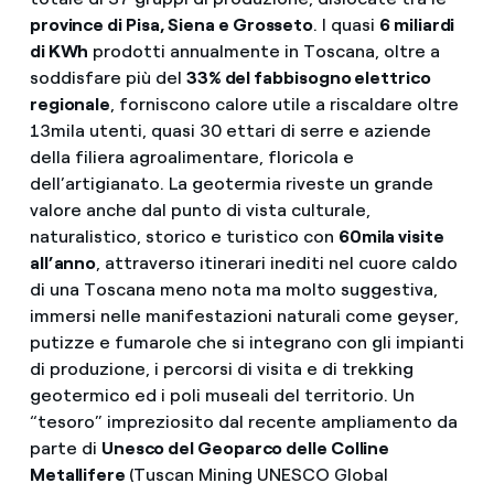
province di Pisa, Siena e Grosseto
. I quasi
6 miliardi
di KWh
prodotti annualmente in Toscana, oltre a
soddisfare più del
33% del fabbisogno elettrico
regionale
, forniscono calore utile a riscaldare oltre
13mila utenti, quasi 30 ettari di serre e aziende
della filiera agroalimentare, floricola e
dell’artigianato. La geotermia riveste un grande
valore anche dal punto di vista culturale,
naturalistico, storico e turistico con
60mila visite
all’anno
, attraverso itinerari inediti nel cuore caldo
di una Toscana meno nota ma molto suggestiva,
immersi nelle manifestazioni naturali come geyser,
putizze e fumarole che si integrano con gli impianti
di produzione, i percorsi di visita e di trekking
geotermico ed i poli museali del territorio. Un
“tesoro” impreziosito dal recente ampliamento da
parte di
Unesco del Geoparco delle Colline
Metallifere
(Tuscan Mining UNESCO Global