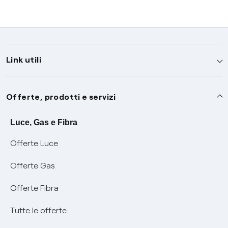
Link utili
Assistenza
Offerte, prodotti e servizi
Avvisi
Servizi
Luce, Gas e Fibra
Offerte Luce
SOS luce e gas
Servizio di salvaguardia
Collabora con noi
Offerte Gas
Conciliazioni e risoluzione delle controversie
Servizio default di distribuzione
Sponsorizzazioni
Modulistica e reclami
Offerte Fibra
Negoziazione paritetica
Tutele graduali
Diventa nostro partner
Moduli e documenti
Tutte le offerte
Informazioni Sisma
Documenti Fibra
FUI