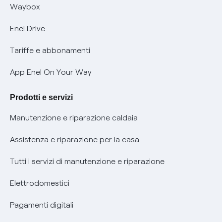
Informativa RAEE
Offerta Tutela Vulnerabilità Gas
Waybox
Informativa Privacy AI
Mobilità Elettrica
Enel Drive
Phishing e truffe online
Tariffe e abbonamenti
Verifica chi ti ha chiamato
App Enel On Your Way
Agevolazione utenti con disabilità per offerte Fibra
Prodotti e servizi
Informativa RAEE
Manutenzione e riparazione caldaia
Assistenza e riparazione per la casa
Tutti i servizi di manutenzione e riparazione
Elettrodomestici
Pagamenti digitali