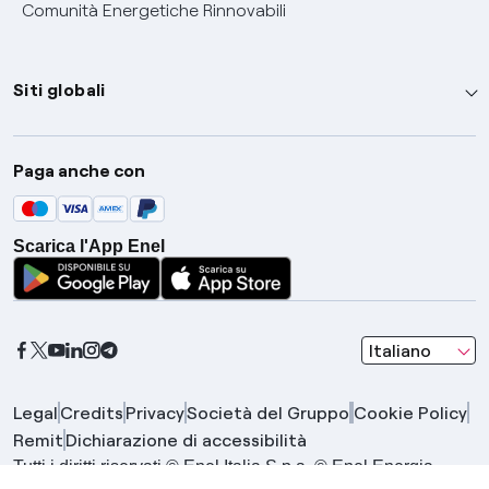
Comunità Energetiche Rinnovabili
Siti globali
Enel Group
Paga anche con
Enel Green Power
Global Trading
Scarica l'App Enel
Global Procurement
Gridspertise
Open Innovability
seleziona una l
Italiano
Legal
Credits
Privacy
Società del Gruppo
Cookie Policy
Remit
Dichiarazione di accessibilità
Tutti i diritti riservati © Enel Italia S.p.a. © Enel Energia