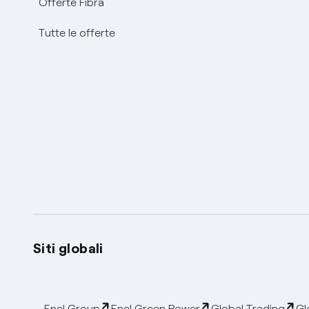
Offerte Fibra
Tutte le offerte
Siti globali
Enel Group
Enel Green Power
Global Trading
Gl