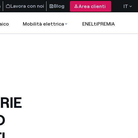
a
Lavora con noi
Blog
Area clienti
IT
aico
Mobilità elettrica
ENELtiPREMIA
RIE
O
I