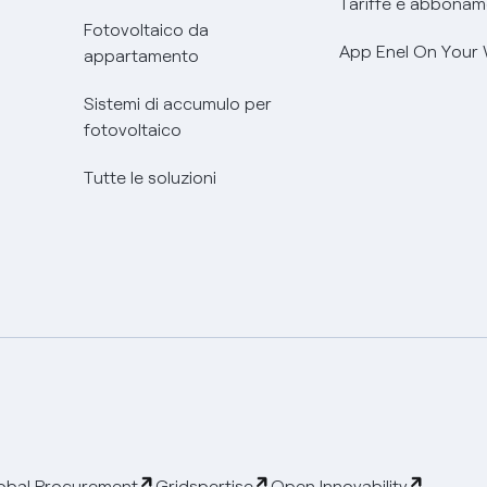
Tariffe e abbonam
Fotovoltaico da
App Enel On Your
appartamento
Sistemi di accumulo per
fotovoltaico
Tutte le soluzioni
obal Procurement
Gridspertise
Open Innovability