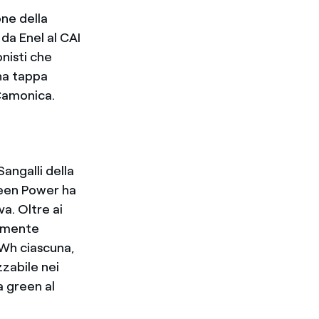
one della
da Enel al CAI
onisti che
una tappa
 Camonica.
angalli della
een Power ha
a. Oltre ai
ramente
kWh ciascuna,
zzabile nei
a green al