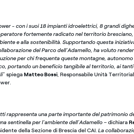
Power
- con i suoi 18 impianti idroelettrici, 8 grandi digh
operatore fortemente radicato nel territorio bresciano
biente e alla sostenibilità. Supportando questa iniziativ
ollaborazione del Parco dell’Adamello, ha voluto rendere
tituzione per chi frequenta queste montagne, autonomo 
o, portando un beneficio tangibile al territorio, ai tanti t
li
” spiega
Matteo Bossi
, Responsabile Unità Territori
ower.
utti rappresenta una parte importante del patrimonio de
na sentinella per l’ambiente dell’Adamello
– dichiara
R
sidente della Sezione di Brescia del CAI.
La collaborazi