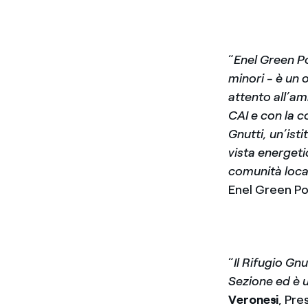
“
Enel Green 
minori - è un 
attento all’am
CAI e con la c
Gnutti, un’is
vista energetic
comunità loca
Enel Green P
“
Il Rifugio Gn
Sezione ed è u
Veronesi
, Pre