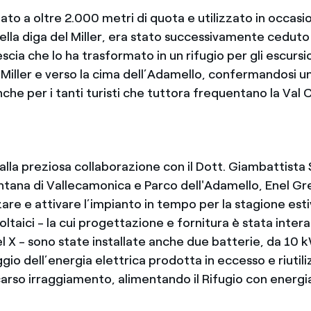
tuato a oltre 2.000 metri di quota e utilizzato in occasi
lla diga del Miller, era stato successivamente ceduto 
scia che lo ha trasformato in un rifugio per gli escursi
l Miller e verso la cima dell’Adamello, confermandosi 
che per i tanti turisti che tuttora frequentano la Val
lla preziosa collaborazione con il Dott. Giambattista S
ana di Vallecamonica e Parco dell'Adamello,
Enel Gr
are e attivare l’impianto in tempo per la stagione estiv
oltaici - la cui progettazione e fornitura è stata inte
l X - sono state installate anche due batterie, da 10 
gio dell’energia elettrica prodotta in eccesso e riutili
arso irraggiamento, alimentando il Rifugio con energi