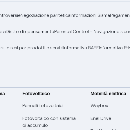
ontroversie
Negoziazione paritetica
Informazioni Sisma
Pagamenti
bra
Diritto di ripensamento
Parental Control – Navigazione sicu
si e resi per prodotti e servizi
Informativa RAEE
Informativa Pri
ima
Fotovoltaico
Mobilità elettrica
Pannelli fotovoltaici
Waybox
Fotovoltaico con sistema
Enel Drive
di accumulo