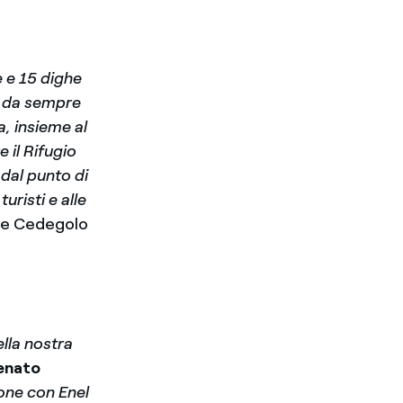
e e 15 dighe
, da sempre
a, insieme al
 il Rifugio
dal punto di
uristi e alle
ale Cedegolo
lla nostra
enato
one con Enel