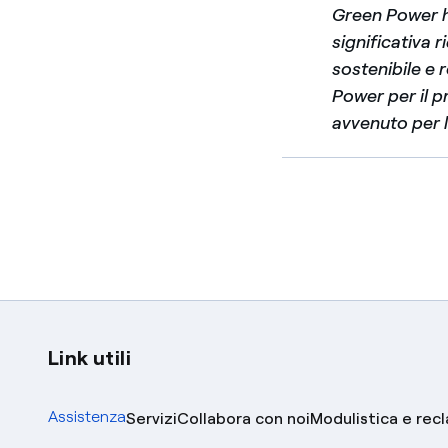
Green Power h
significativa
sostenibile e 
Power per il 
avvenuto per l
Link utili
Assistenza
Servizi
Collabora con noi
Modulistica e rec