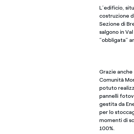
L’edificio, si
costruzione de
Sezione di Bre
salgono in Va
“obbligata” an
Grazie anche a
Comunità Mont
potuto realizz
pannelli fotov
gestita da Ene
per lo stoccag
momenti di sc
100%.