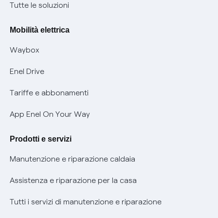
Condizioni generali di contratto prodotti e servizi
Nuove regole europee per la protezione dei dati
Tutte le soluzioni
Rimborsi e resi per prodotti e servizi
Offerte Placet non vulnerabili
Mobilità elettrica
Informativa RAEE
Offerta Tutela Vulnerabilità Gas
Waybox
Informativa Privacy AI
Mobilità Elettrica
Enel Drive
Phishing e truffe online
Tariffe e abbonamenti
Verifica chi ti ha chiamato
App Enel On Your Way
Agevolazione utenti con disabilità per offerte Fibra
Prodotti e servizi
Informativa RAEE
Manutenzione e riparazione caldaia
Assistenza e riparazione per la casa
Tutti i servizi di manutenzione e riparazione