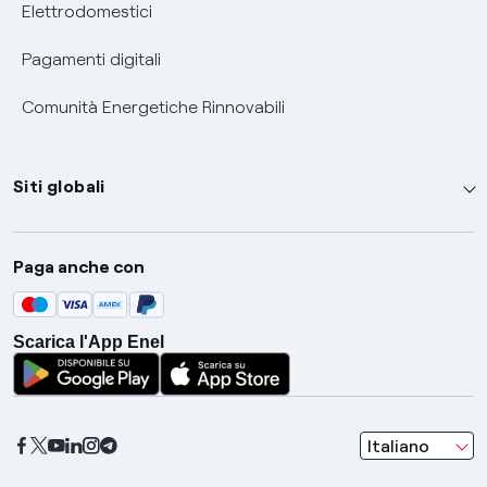
Elettrodomestici
Pagamenti digitali
Comunità Energetiche Rinnovabili
Siti globali
Enel Group
Paga anche con
Enel Green Power
Global Trading
Scarica l'App Enel
Global Procurement
Gridspertise
Open Innovability
seleziona una l
Italiano