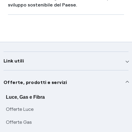
sviluppo sostenibile del Paese.
Link utili
Assistenza
Offerte, prodotti e servizi
Avvisi
Servizi
Luce, Gas e Fibra
Offerte Luce
SOS luce e gas
Servizio di salvaguardia
Collabora con noi
Offerte Gas
Conciliazioni e risoluzione delle controversie
Servizio default di distribuzione
Sponsorizzazioni
Modulistica e reclami