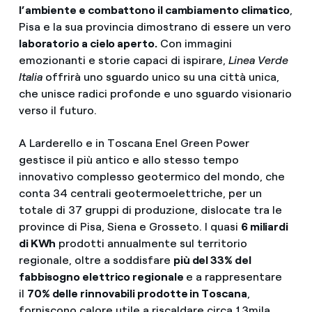
l’ambiente e combattono il cambiamento climatico
,
Pisa e la sua provincia dimostrano di essere un vero
laboratorio a cielo aperto.
Con immagini
emozionanti e storie capaci di ispirare,
Linea Verde
Italia
offrirà uno sguardo unico su una città unica,
che unisce radici profonde e uno sguardo visionario
verso il futuro.
A Larderello e in Toscana Enel Green Power
gestisce il più antico e allo stesso tempo
innovativo complesso geotermico del mondo, che
conta 34 centrali geotermoelettriche, per un
totale di 37 gruppi di produzione, dislocate tra le
province di Pisa, Siena e Grosseto. I quasi
6 miliardi
di KWh
prodotti annualmente sul territorio
regionale, oltre a soddisfare
più del 33% del
fabbisogno elettrico regionale
e a rappresentare
il
70% delle rinnovabili prodotte in Toscana
,
forniscono calore utile a riscaldare circa 13mila