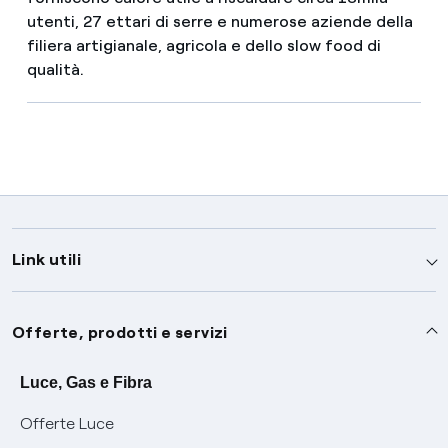
utenti, 27 ettari di serre e numerose aziende della
filiera artigianale, agricola e dello slow food di
qualità.
Link utili
Assistenza
Offerte, prodotti e servizi
Avvisi
Servizi
Luce, Gas e Fibra
Offerte Luce
SOS luce e gas
Servizio di salvaguardia
Collabora con noi