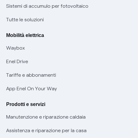
Informazioni precontrattuali prodotti e servizi
Certificazioni
Sistemi di accumulo per fotovoltaico
Condizioni generali di contratto prodotti e servizi
Nuove regole europee per la protezione dei dati
Tutte le soluzioni
Rimborsi e resi per prodotti e servizi
Offerte Placet non vulnerabili
Mobilità elettrica
Informativa RAEE
Offerta Tutela Vulnerabilità Gas
Waybox
Informativa Privacy AI
Mobilità Elettrica
Enel Drive
Phishing e truffe online
Tariffe e abbonamenti
Verifica chi ti ha chiamato
App Enel On Your Way
Agevolazione utenti con disabilità per offerte Fibra
Prodotti e servizi
Informativa RAEE
Manutenzione e riparazione caldaia
Assistenza e riparazione per la casa