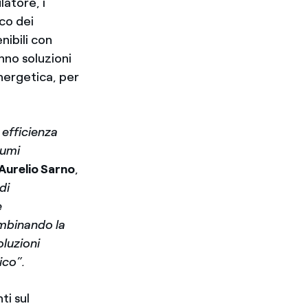
latore, i
co dei
nibili con
anno soluzioni
energetica, per
 efficienza
sumi
Aurelio Sarno
,
di
e
mbinando la
oluzioni
ico”.
ti sul