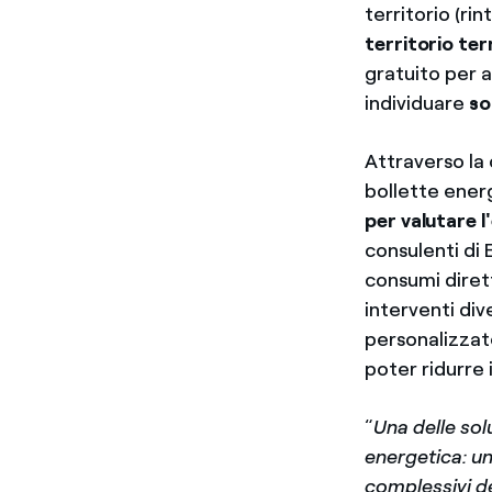
territorio (rin
territorio te
gratuito per a
individuare
so
Attraverso la 
bollette ener
per valutare l
consulenti di
consumi dirett
interventi dive
personalizzate
poter ridurre 
“
Una delle sol
energetica: un
complessivi de