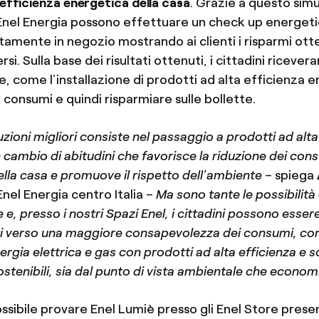
'efficienza energetica della casa
. Grazie a questo simu
 Enel Energia possono effettuare un check up energeti
amente in negozio mostrando ai clienti i risparmi otte
rsi. Sulla base dei risultati ottenuti, i cittadini ricever
, come l’installazione di prodotti ad alta efficienza 
i consumi e quindi risparmiare sulle bollette.
uzioni migliori consiste nel passaggio a prodotti ad alta
 cambio di abitudini che favorisce la riduzione dei con
lla casa e promuove il rispetto dell’ambiente
– spiega
nel Energia centro Italia –
Ma sono tante le possibilità 
 e, presso i nostri Spazi Enel, i cittadini possono esser
 verso una maggiore consapevolezza dei consumi, co
nergia elettrica e gas con prodotti ad alta efficienza e s
ostenibili, sia dal punto di vista ambientale che econom
ssibile provare Enel Lumiè presso gli Enel Store presen