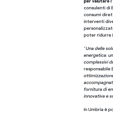
per valutare l
consulenti di
consumi dirett
interventi dive
personalizzate
poter ridurre 
“
Una delle sol
energetica: un
complessivi de
responsabile E
ottimizzazione
accompagnati
fornitura di e
innovative e s
In Umbria è po