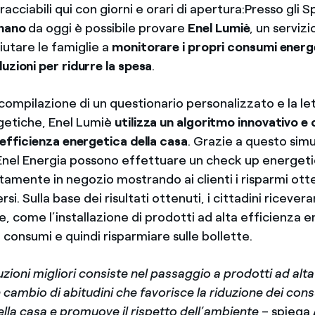
tracciabili qui con giorni e orari di apertura:Presso gli S
rnano
da oggi è possibile provare
Enel Lumiè
, un serviz
iutare le famiglie a
monitorare i propri consumi energ
luzioni per ridurre la spesa
.
compilazione di un questionario personalizzato e la le
getiche, Enel Lumiè
utilizza un algoritmo innovativo e 
'efficienza energetica della casa
. Grazie a questo simu
 Enel Energia possono effettuare un check up energeti
amente in negozio mostrando ai clienti i risparmi otte
rsi. Sulla base dei risultati ottenuti, i cittadini ricever
, come l’installazione di prodotti ad alta efficienza 
i consumi e quindi risparmiare sulle bollette.
uzioni migliori consiste nel passaggio a prodotti ad alta
 cambio di abitudini che favorisce la riduzione dei con
lla casa e promuove il rispetto dell’ambiente
– spiega