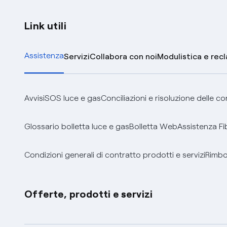
Link utili
Assistenza
Servizi
Collabora con noi
Modulistica e rec
Avvisi
SOS luce e gas
Conciliazioni e risoluzione delle c
Glossario bolletta luce e gas
Bolletta Web
Assistenza Fi
Condizioni generali di contratto prodotti e servizi
Rimbor
Offerte, prodotti e servizi