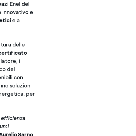
pazi Enel del
io innovativo e
etici
e a
ttura delle
certificato
latore, i
co dei
nibili con
anno soluzioni
energetica, per
 efficienza
sumi
Aurelio Sarno
,