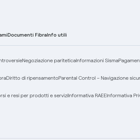
lami
Documenti Fibra
Info utili
ontroversie
Negoziazione paritetica
Informazioni Sisma
Pagamenti
bra
Diritto di ripensamento
Parental Control – Navigazione sicu
si e resi per prodotti e servizi
Informativa RAEE
Informativa Pri