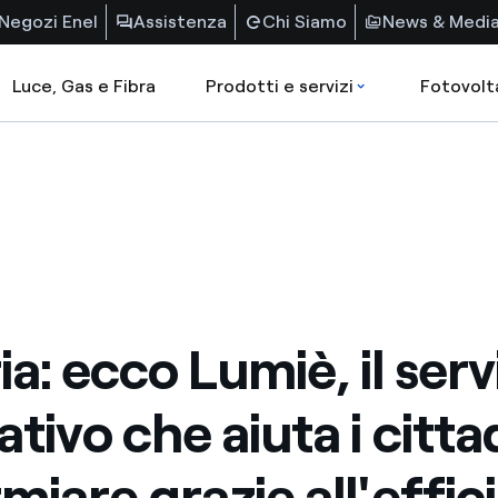
Negozi Enel
Assistenza
Chi Siamo
News & Medi
Luce, Gas e Fibra
Prodotti e servizi
Fotovolt
a: ecco Lumiè, il serv
tivo che aiuta i cittad
rmiare grazie all'effic