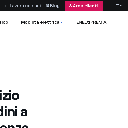
a
Lavora con noi
Blog
Area clienti
IT
aico
Mobilità elettrica
ENELtiPREMIA
izio
ini a
ienza