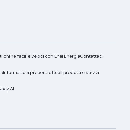
 online facili e veloci con Enel Energia
Contattaci
ra
Informazioni precontrattuali prodotti e servizi
vacy AI