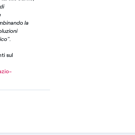
di
e
mbinando la
oluzioni
ico”.
ti sul
azio-