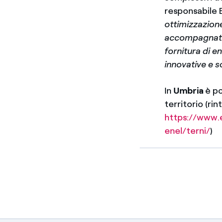
responsabile E
ottimizzazione
accompagnati
fornitura di e
innovative e s
In
Umbria
è po
territorio (rin
https://www.e
enel/terni/
)