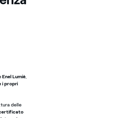
e
Enel Lumiè
,
 i propri
ttura delle
certificato