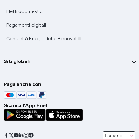
Elettrodomestici
Pagamenti digitali
Comunità Energetiche Rinnovabili
Siti globali
Enel Group
Paga anche con
Enel Green Power
Global Trading
Scarica l'App Enel
Global Procurement
Gridspertise
Open Innovability
seleziona una l
Italiano