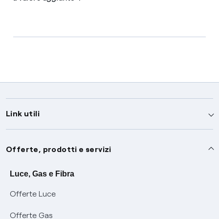
Link utili
Assistenza
Offerte, prodotti e servizi
Avvisi
Servizi
Luce, Gas e Fibra
Offerte Luce
SOS luce e gas
Servizio di salvaguardia
Collabora con noi
Offerte Gas
Conciliazioni e risoluzione delle controversie