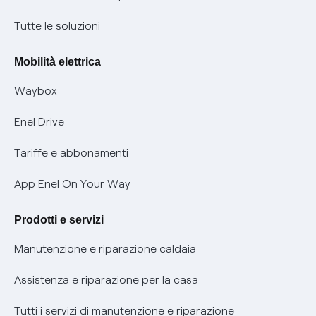
Condizioni generali di contratto prodotti e servizi
Nuove regole europee per la protezione dei dati
Tutte le soluzioni
Rimborsi e resi per prodotti e servizi
Offerte Placet non vulnerabili
Mobilità elettrica
Informativa RAEE
Offerta Tutela Vulnerabilità Gas
Waybox
Informativa Privacy AI
Mobilità Elettrica
Enel Drive
Phishing e truffe online
Tariffe e abbonamenti
Verifica chi ti ha chiamato
App Enel On Your Way
Agevolazione utenti con disabilità per offerte Fibra
Prodotti e servizi
Informativa RAEE
Manutenzione e riparazione caldaia
Assistenza e riparazione per la casa
Tutti i servizi di manutenzione e riparazione