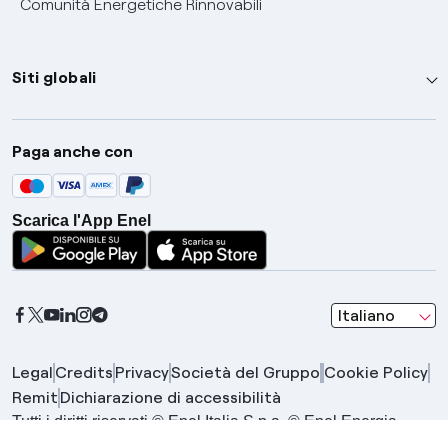
Comunità Energetiche Rinnovabili
Siti globali
Enel Group
Paga anche con
Enel Green Power
Global Trading
Scarica l'App Enel
Global Procurement
Gridspertise
Open Innovability
seleziona una l
Italiano
Legal
Credits
Privacy
Società del Gruppo
Cookie Policy
Remit
Dichiarazione di accessibilità
Tutti i diritti riservati © Enel Italia S.p.a. © Enel Energia
S.p.a. | Gruppo IVA Enel P.IVA 15844561009