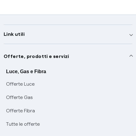
Link utili
Assistenza
Offerte, prodotti e servizi
Avvisi
Servizi
Luce, Gas e Fibra
Offerte Luce
SOS luce e gas
Servizio di salvaguardia
Collabora con noi
Offerte Gas
Conciliazioni e risoluzione delle controversie
Servizio default di distribuzione
Sponsorizzazioni
Modulistica e reclami
Offerte Fibra
Negoziazione paritetica
Tutele graduali
Diventa nostro partner
Moduli e documenti
Tutte le offerte
Informazioni Sisma
Documenti Fibra
FUI