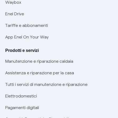
Offerta Tutela Vulnerabilità Gas
Waybox
Informativa Privacy AI
Mobilità Elettrica
Enel Drive
Phishing e truffe online
Tariffe e abbonamenti
Verifica chi ti ha chiamato
App Enel On Your Way
Agevolazione utenti con disabilità per offerte Fibra
Prodotti e servizi
Informativa RAEE
Manutenzione e riparazione caldaia
Assistenza e riparazione per la casa
Tutti i servizi di manutenzione e riparazione
Elettrodomestici
Pagamenti digitali