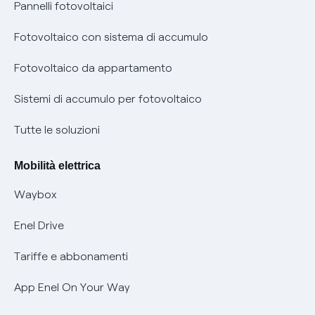
Assistenza Fibra
Pannelli fotovoltaici
Bollette energia elettrica e gas: cambiano i tempi di
Diritto di ripensamento
prescrizione
Fotovoltaico con sistema di accumulo
Parental Control – Navigazione sicura
Remit
Fotovoltaico da appartamento
Informazioni precontrattuali prodotti e servizi
Certificazioni
Sistemi di accumulo per fotovoltaico
Condizioni generali di contratto prodotti e servizi
Nuove regole europee per la protezione dei dati
Tutte le soluzioni
Rimborsi e resi per prodotti e servizi
Offerte Placet non vulnerabili
Mobilità elettrica
Informativa RAEE
Offerta Tutela Vulnerabilità Gas
Waybox
Informativa Privacy AI
Mobilità Elettrica
Enel Drive
Phishing e truffe online
Tariffe e abbonamenti
Verifica chi ti ha chiamato
App Enel On Your Way