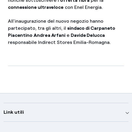
nonché sottoscrivere l’
offerta fibra
per la
connessione ultraveloce
con Enel Energia.
All'inaugurazione del nuovo negozio hanno
partecipato, tra gli altri, il
sindaco di Carpaneto
Piacentino
Andrea Arfani
e
Davide Delucca
responsabile Indirect Stores Emilia-Romagna.
Link utili
Assistenza