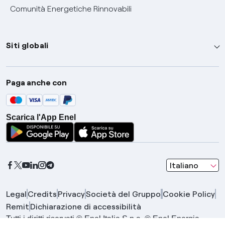
Comunità Energetiche Rinnovabili
Siti globali
Enel Group
Paga anche con
Enel Green Power
Global Trading
Scarica l'App Enel
Global Procurement
Gridspertise
Open Innovability
seleziona una l
Italiano
Legal
Credits
Privacy
Società del Gruppo
Cookie Policy
Remit
Dichiarazione di accessibilità
Tutti i diritti riservati © Enel Italia S.p.a. © Enel Energia