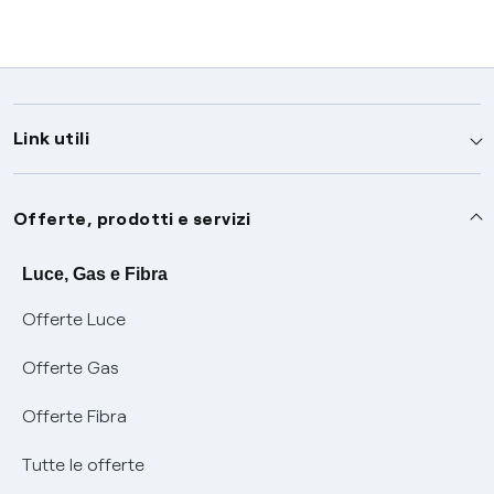
Link utili
Assistenza
Offerte, prodotti e servizi
Avvisi
Servizi
Luce, Gas e Fibra
Offerte Luce
SOS luce e gas
Servizio di salvaguardia
Collabora con noi
Offerte Gas
Conciliazioni e risoluzione delle controversie
Servizio default di distribuzione
Sponsorizzazioni
Modulistica e reclami
Offerte Fibra
Negoziazione paritetica
Tutele graduali
Diventa nostro partner
Moduli e documenti
Tutte le offerte
Informazioni Sisma
Documenti Fibra
FUI