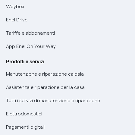
Informativa RAEE
Offerta Tutela Vulnerabilità Gas
Waybox
Informativa Privacy AI
Mobilità Elettrica
Enel Drive
Phishing e truffe online
Tariffe e abbonamenti
Verifica chi ti ha chiamato
App Enel On Your Way
Agevolazione utenti con disabilità per offerte Fibra
Prodotti e servizi
Informativa RAEE
Manutenzione e riparazione caldaia
Assistenza e riparazione per la casa
Tutti i servizi di manutenzione e riparazione
Elettrodomestici
Pagamenti digitali