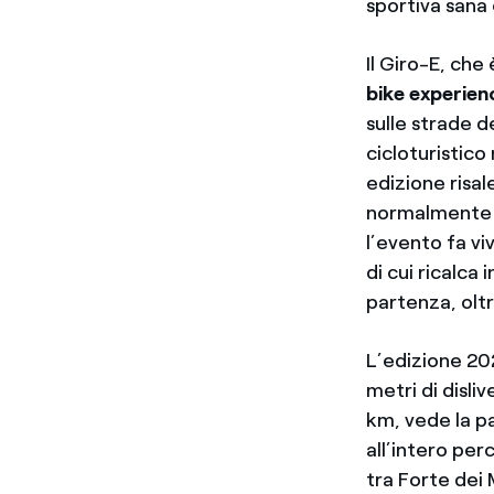
sportiva sana 
Il Giro-E, che
bike experienc
sulle strade d
cicloturistico
edizione risale
normalmente al
l’evento fa vi
di cui ricalca
partenza, oltr
L’edizione 2
metri di disli
km, vede la p
all’intero per
tra Forte dei