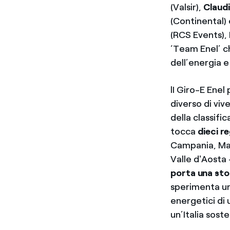
(Valsir),
Claud
(Continental)
(RCS Events),
‘Team Enel’ ch
dell’energia e 
lI Giro-E Enel
diverso di viv
della classifi
tocca
dieci re
Campania, Mar
Valle d'Aosta 
porta una sto
sperimenta u
energetici di
un’Italia soste