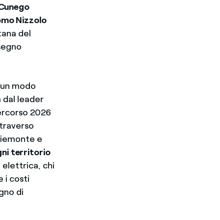
Cunego
mo Nizzolo
tana del
 segno
di un modo
a dal leader
percorso 2026
ttraverso
Piemonte e
ni territorio
 elettrica, chi
e i costi
gno di