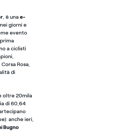
or
, è una
e-
 nei giorni e
 come evento
a prima
o a ciclisti
pioni,
la Corsa Rosa,
lità di
 oltre 20mila
ia di 60,64
partecipano
e): anche ieri,
ni Bugno