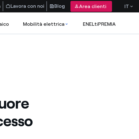
a
Lavora con noi
Blog
Area clienti
IT
aico
Mobilità elettrica
ENELtiPREMIA
cuore
cesso