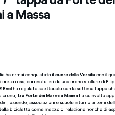
i a Massa
alia ha ormai conquistato il
cuore della Versilia
con il q
 corsa rosa, coronata ieri da una crono stellare di Fil
E Enel
ha regalato spettacolo con la settima tappa che 
la crono,
tra Forte dei Marmi a Massa
ha coinvolto appa
adini, aziende, associazioni e scuole intorno ai temi del
, della bicicletta come mezzo di relazione nonché di e