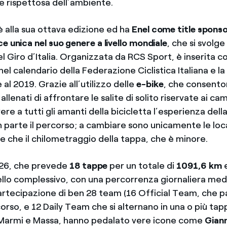
e rispettosa dell’ambiente.
 è alla sua ottava edizione ed ha
Enel come title spons
e unica nel suo genere a livello mondiale
, che si svolge
el Giro d’Italia. Organizzata da RCS Sport, è inserita
 nel calendario della Federazione Ciclistica Italiana e l
 al 2019. Grazie all’utilizzo delle
e-bike
, che consenton
lenati di affrontare le salite di solito riservate ai cam
vere a tutti gli amanti della bicicletta l’esperienza del
 in parte il percorso; a cambiare sono unicamente le loca
e che il chilometraggio della tappa, che è minore.
026, che prevede
18 tappe
per un totale di
1091,6 km
e
vello complessivo, con una percorrenza giornaliera med
artecipazione di ben 28 team (16 Official Team, che 
corso, e 12 Daily Team che si alternano in una o più tapp
 Marmi e Massa, hanno pedalato vere icone come
Gian