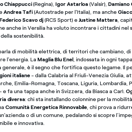
io Chiappucci
(Regina),
Igor Astarloa
(Valsir),
Damiano 
 e
Andrea Tafi
(Autostrade per l'Italia), ma anche
Giaco
Federico Scavo dj
(RCS Sport) e
Justine Mattera
, capi
e anche in Versilia ha voluto incontrare i cittadini nel
della sostenibilità.
 parla di mobilità elettrica, di territori che cambiano, 
ere l'energia. La
Maglia Blu Enel
, indossata in ogni tapp
ca generale, è il segno che fortifica questo legame. Il 
gioni italiane
- dalla Calabria al Friuli-Venezia Giulia, a
che, Emilia-Romagna, Toscana, Liguria, Lombardia, 
- e fa una tappa anche in Svizzera, da Biasca a Carì.
Og
ria diversa
: chi sta installando colonnine per la mobilità
na
Comunità Energetica Rinnovabile
, chi prova a ridurr
 un'azienda o di un comune, pedalando si scopre l’impe
nibile e innovativa.