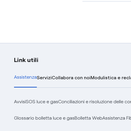
Link utili
Assistenza
Servizi
Collabora con noi
Modulistica e rec
Avvisi
SOS luce e gas
Conciliazioni e risoluzione delle c
Glossario bolletta luce e gas
Bolletta Web
Assistenza Fi