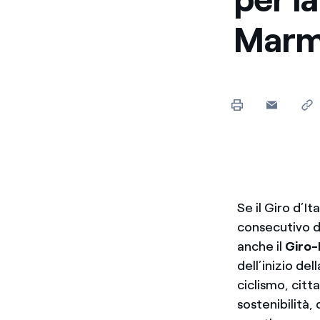
Marm
Se il Giro d’It
consecutivo di
anche il
Giro-
dell’inizio del
ciclismo, citt
sostenibilità