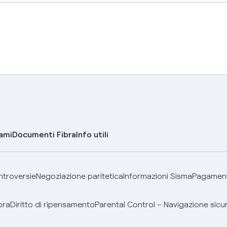
lami
Documenti Fibra
Info utili
ontroversie
Negoziazione paritetica
Informazioni Sisma
Pagamenti
bra
Diritto di ripensamento
Parental Control – Navigazione sicu