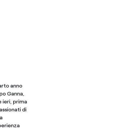
uarto anno
ippo Ganna,
ieri, prima
ssionati di
la
sperienza