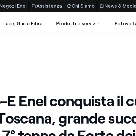
Negozi Enel
Assistenza
Chi Siamo
News & Medi
Luce, Gas e Fibra
Prodotti e servizi
Fotovolt
o-E Enel conquista il 
 Toscana, grande suc
a 7° tappa da Forte dei