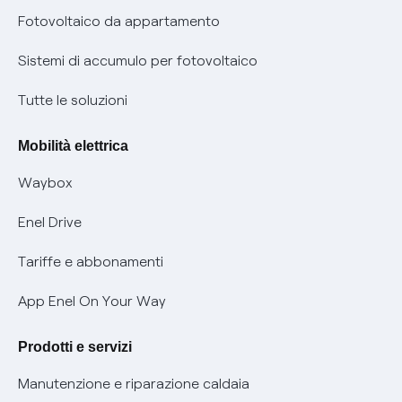
Parental Control – Navigazione sicura
Remit
Fotovoltaico da appartamento
Informazioni precontrattuali prodotti e servizi
Certificazioni
Sistemi di accumulo per fotovoltaico
Condizioni generali di contratto prodotti e servizi
Nuove regole europee per la protezione dei dati
Tutte le soluzioni
Rimborsi e resi per prodotti e servizi
Offerte Placet non vulnerabili
Mobilità elettrica
Informativa RAEE
Offerta Tutela Vulnerabilità Gas
Waybox
Informativa Privacy AI
Mobilità Elettrica
Enel Drive
Phishing e truffe online
Tariffe e abbonamenti
Verifica chi ti ha chiamato
App Enel On Your Way
Agevolazione utenti con disabilità per offerte Fibra
Prodotti e servizi
Informativa RAEE
Manutenzione e riparazione caldaia