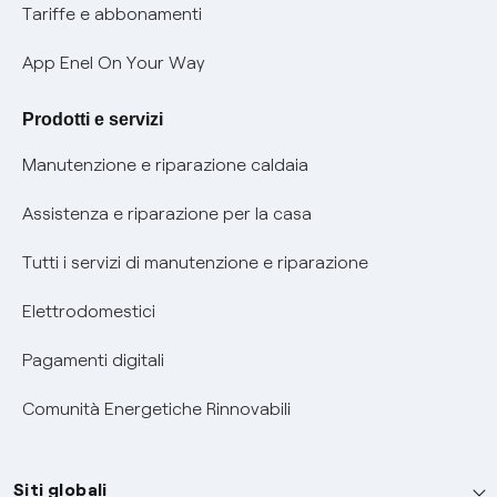
Phishing e truffe online
Tariffe e abbonamenti
Verifica chi ti ha chiamato
App Enel On Your Way
Agevolazione utenti con disabilità per offerte Fibra
Prodotti e servizi
Informativa RAEE
Manutenzione e riparazione caldaia
Assistenza e riparazione per la casa
Tutti i servizi di manutenzione e riparazione
Elettrodomestici
Pagamenti digitali
Comunità Energetiche Rinnovabili
Siti globali