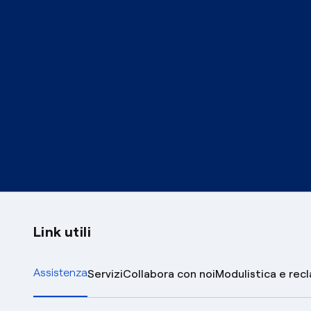
Link utili
Assistenza
Servizi
Collabora con noi
Modulistica e rec