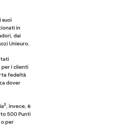
 suoi
ionati in
dori, dai
gozi Unieuro.
tati
per i clienti
rta fedeltà
nza dover
2
ia
, invece, è
ito 500 Punti
a o per