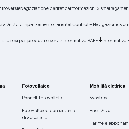
ontroversie
Negoziazione paritetica
Informazioni Sisma
Pagamenti
bra
Diritto di ripensamento
Parental Control – Navigazione sicu
si e resi per prodotti e servizi
Informativa RAEE
Informativa 
ima
Fotovoltaico
Mobilità elettrica
Pannelli fotovoltaici
Waybox
Fotovoltaico con sistema
Enel Drive
di accumulo
Tariffe e abbonam