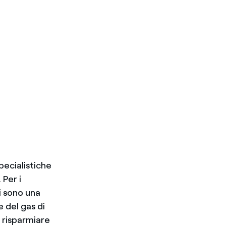
pecialistiche
 Per i
ni sono una
e del gas di
i risparmiare