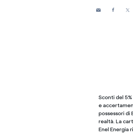
Sconti del 5% 
e accertamenti
possessori di E
realtà. La car
Enel Energia r