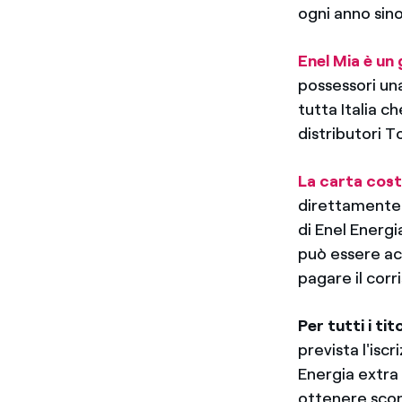
ogni anno sin
Enel Mia è un g
possessori una
tutta Italia c
distributori T
La carta costa
direttamente n
di Enel Energ
può essere ac
pagare il corr
Per tutti i ti
prevista l'isc
Energia extra 
ottenere scon