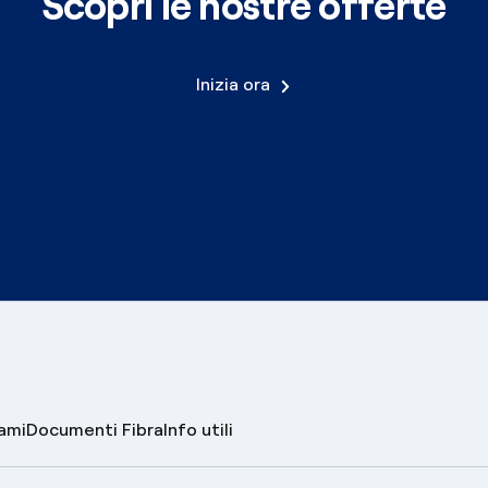
Scopri le nostre offerte
Inizia ora
lami
Documenti Fibra
Info utili