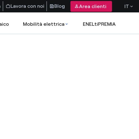
a
Lavora con noi
Blog
Area clienti
IT
aico
Mobilità elettrica
ENELtiPREMIA