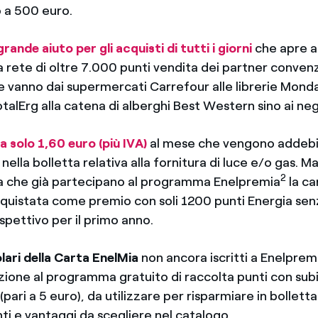
o a 500 euro.
rande aiuto per gli acquisti di tutti i giorni
che apre ai
 rete di oltre 7.000 punti vendita dei partner convenz
he vanno dai supermercati Carrefour alle librerie Monda
otalErg alla catena di alberghi Best Western sino ai ne
 solo 1,60 euro (più IVA)
al mese che vengono addebi
ella bolletta relativa alla fornitura di luce e/o gas. Ma 
2
ia che già partecipano al programma Enelpremia
la ca
quistata come premio con soli 1200 punti Energia se
ispettivo per il primo anno.
tolari della Carta EnelMia
non ancora iscritti a Enelprem
rizione al programma gratuito di raccolta punti con sub
(pari a 5 euro), da utilizzare per risparmiare in bollett
ti e vantaggi da scegliere nel catalogo.