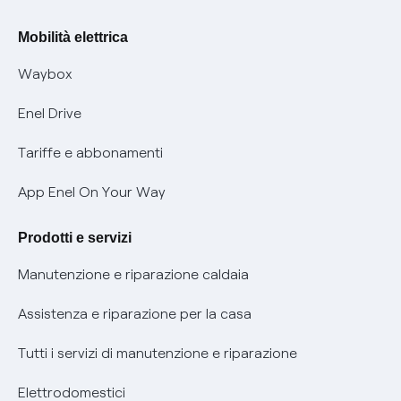
Rimborsi e resi per prodotti e servizi
Offerte Placet non vulnerabili
Mobilità elettrica
Informativa RAEE
Offerta Tutela Vulnerabilità Gas
Waybox
Informativa Privacy AI
Mobilità Elettrica
Enel Drive
Phishing e truffe online
Tariffe e abbonamenti
Verifica chi ti ha chiamato
App Enel On Your Way
Agevolazione utenti con disabilità per offerte Fibra
Prodotti e servizi
Informativa RAEE
Manutenzione e riparazione caldaia
Assistenza e riparazione per la casa
Tutti i servizi di manutenzione e riparazione
Elettrodomestici