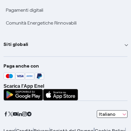
Pagamenti digitali
Comunità Energetiche Rinnovabili
Siti globali
Enel Group
Paga anche con
Enel Green Power
Global Trading
Scarica l'App Enel
Global Procurement
Gridspertise
Open Innovability
seleziona una l
Italiano
Legal
Credits
Privacy
Società del Gruppo
Cookie Policy