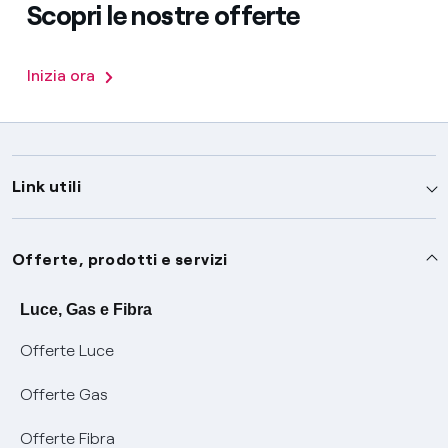
Scopri le nostre offerte
Inizia ora
Link utili
Assistenza
Offerte, prodotti e servizi
Avvisi
Servizi
Luce, Gas e Fibra
Offerte Luce
SOS luce e gas
Servizio di salvaguardia
Collabora con noi
Offerte Gas
Conciliazioni e risoluzione delle controversie
Servizio default di distribuzione
Sponsorizzazioni
Modulistica e reclami
Offerte Fibra
Negoziazione paritetica