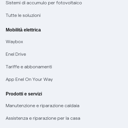
Informazioni precontrattuali prodotti e servizi
Certificazioni
Sistemi di accumulo per fotovoltaico
Condizioni generali di contratto prodotti e servizi
Nuove regole europee per la protezione dei dati
Tutte le soluzioni
Rimborsi e resi per prodotti e servizi
Offerte Placet non vulnerabili
Mobilità elettrica
Informativa RAEE
Offerta Tutela Vulnerabilità Gas
Waybox
Informativa Privacy AI
Mobilità Elettrica
Enel Drive
Phishing e truffe online
Tariffe e abbonamenti
Verifica chi ti ha chiamato
App Enel On Your Way
Agevolazione utenti con disabilità per offerte Fibra
Prodotti e servizi
Informativa RAEE
Manutenzione e riparazione caldaia
Assistenza e riparazione per la casa