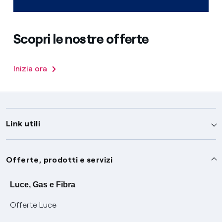
Scopri le nostre offerte
Inizia ora
Link utili
Assistenza
Offerte, prodotti e servizi
Avvisi
Servizi
Luce, Gas e Fibra
Offerte Luce
SOS luce e gas
Servizio di salvaguardia
Collabora con noi