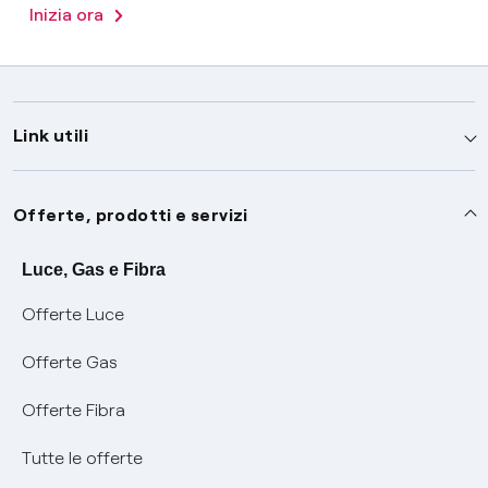
Inizia ora
Link utili
Assistenza
Offerte, prodotti e servizi
Avvisi
Servizi
Luce, Gas e Fibra
Offerte Luce
SOS luce e gas
Servizio di salvaguardia
Collabora con noi
Offerte Gas
Conciliazioni e risoluzione delle controversie
Servizio default di distribuzione
Sponsorizzazioni
Modulistica e reclami
Offerte Fibra
Negoziazione paritetica
Tutele graduali
Diventa nostro partner
Moduli e documenti
Tutte le offerte
Informazioni Sisma
Documenti Fibra
FUI