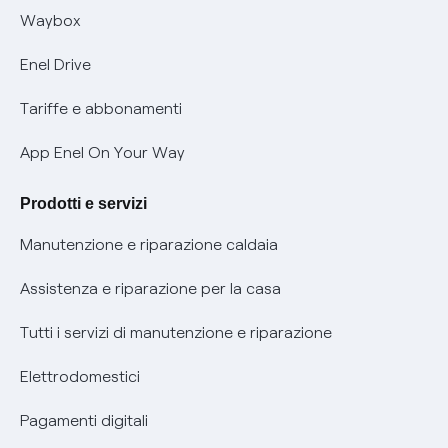
Informativa RAEE
Offerta Tutela Vulnerabilità Gas
Waybox
Informativa Privacy AI
Mobilità Elettrica
Enel Drive
Phishing e truffe online
Tariffe e abbonamenti
Verifica chi ti ha chiamato
App Enel On Your Way
Agevolazione utenti con disabilità per offerte Fibra
Prodotti e servizi
Informativa RAEE
Manutenzione e riparazione caldaia
Assistenza e riparazione per la casa
Tutti i servizi di manutenzione e riparazione
Elettrodomestici
Pagamenti digitali