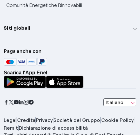
Comunità Energetiche Rinnovabili
Siti globali
Enel Group
Paga anche con
Enel Green Power
Global Trading
Scarica l'App Enel
Global Procurement
Gridspertise
Open Innovability
seleziona una l
Italiano
Legal
Credits
Privacy
Società del Gruppo
Cookie Policy
Remit
Dichiarazione di accessibilità
Tutti i diritti riservati © Enel Italia S.p.a. © Enel Energia