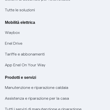
Condizioni generali di contratto prodotti e servizi
Nuove regole europee per la protezione dei dati
Tutte le soluzioni
Rimborsi e resi per prodotti e servizi
Offerte Placet non vulnerabili
Mobilità elettrica
Informativa RAEE
Offerta Tutela Vulnerabilità Gas
Waybox
Informativa Privacy AI
Mobilità Elettrica
Enel Drive
Phishing e truffe online
Tariffe e abbonamenti
Verifica chi ti ha chiamato
App Enel On Your Way
Agevolazione utenti con disabilità per offerte Fibra
Prodotti e servizi
Informativa RAEE
Manutenzione e riparazione caldaia
Assistenza e riparazione per la casa
Tutti i servizi di manutenzione e riparazione