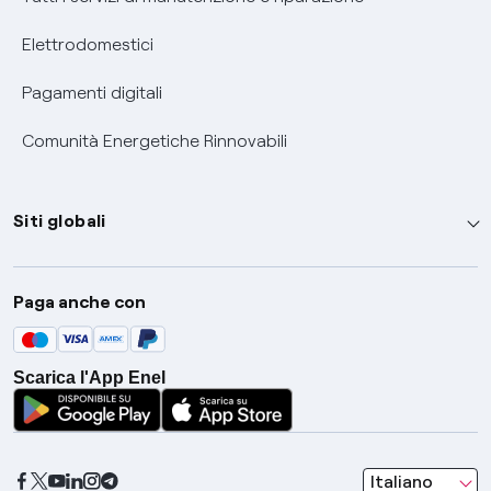
Elettrodomestici
Pagamenti digitali
Comunità Energetiche Rinnovabili
Siti globali
Enel Group
Paga anche con
Enel Green Power
Global Trading
Scarica l'App Enel
Global Procurement
Gridspertise
Open Innovability
seleziona una l
Italiano