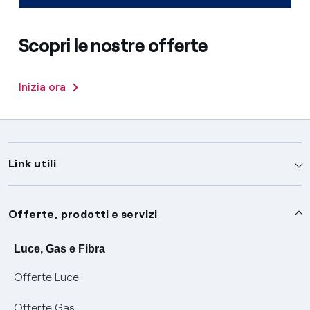
Scopri le nostre offerte
Inizia ora
Link utili
Assistenza
Offerte, prodotti e servizi
Avvisi
Servizi
Luce, Gas e Fibra
Offerte Luce
SOS luce e gas
Servizio di salvaguardia
Collabora con noi
Offerte Gas
Conciliazioni e risoluzione delle controversie