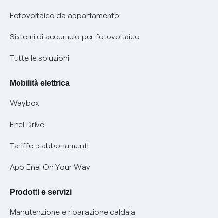
Parental Control – Navigazione sicura
Remit
Fotovoltaico da appartamento
Informazioni precontrattuali prodotti e servizi
Certificazioni
Sistemi di accumulo per fotovoltaico
Condizioni generali di contratto prodotti e servizi
Nuove regole europee per la protezione dei dati
Tutte le soluzioni
Rimborsi e resi per prodotti e servizi
Offerte Placet non vulnerabili
Mobilità elettrica
Informativa RAEE
Offerta Tutela Vulnerabilità Gas
Waybox
Informativa Privacy AI
Mobilità Elettrica
Enel Drive
Phishing e truffe online
Tariffe e abbonamenti
Verifica chi ti ha chiamato
App Enel On Your Way
Agevolazione utenti con disabilità per offerte Fibra
Prodotti e servizi
Informativa RAEE
Manutenzione e riparazione caldaia