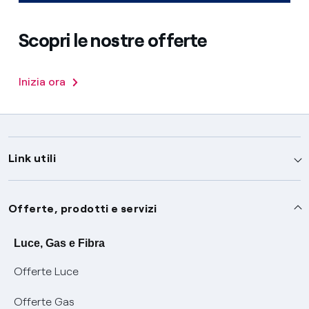
Scopri le nostre offerte
Inizia ora
Link utili
Assistenza
Offerte, prodotti e servizi
Avvisi
Servizi
Luce, Gas e Fibra
Offerte Luce
SOS luce e gas
Servizio di salvaguardia
Collabora con noi
Offerte Gas
Conciliazioni e risoluzione delle controversie