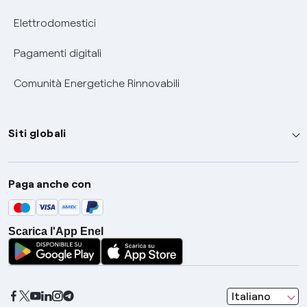
Elettrodomestici
Pagamenti digitali
Comunità Energetiche Rinnovabili
Siti globali
Enel Group
Paga anche con
Enel Green Power
Global Trading
Scarica l'App Enel
Global Procurement
Gridspertise
Open Innovability
seleziona una l
Italiano