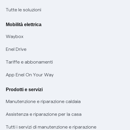
Condizioni generali di contratto prodotti e servizi
Nuove regole europee per la protezione dei dati
Tutte le soluzioni
Rimborsi e resi per prodotti e servizi
Offerte Placet non vulnerabili
Mobilità elettrica
Informativa RAEE
Offerta Tutela Vulnerabilità Gas
Waybox
Informativa Privacy AI
Mobilità Elettrica
Enel Drive
Phishing e truffe online
Tariffe e abbonamenti
Verifica chi ti ha chiamato
App Enel On Your Way
Agevolazione utenti con disabilità per offerte Fibra
Prodotti e servizi
Informativa RAEE
Manutenzione e riparazione caldaia
Assistenza e riparazione per la casa
Tutti i servizi di manutenzione e riparazione