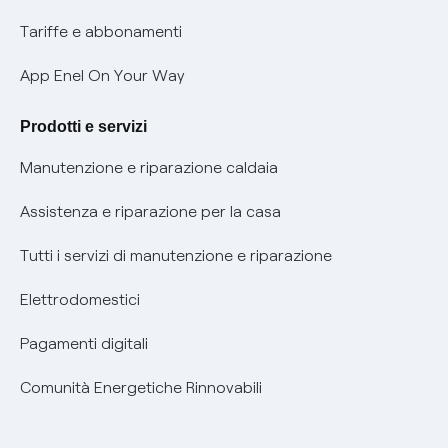
Phishing e truffe online
Tariffe e abbonamenti
Verifica chi ti ha chiamato
App Enel On Your Way
Agevolazione utenti con disabilità per offerte Fibra
Prodotti e servizi
Informativa RAEE
Manutenzione e riparazione caldaia
Assistenza e riparazione per la casa
Tutti i servizi di manutenzione e riparazione
Elettrodomestici
Pagamenti digitali
Comunità Energetiche Rinnovabili