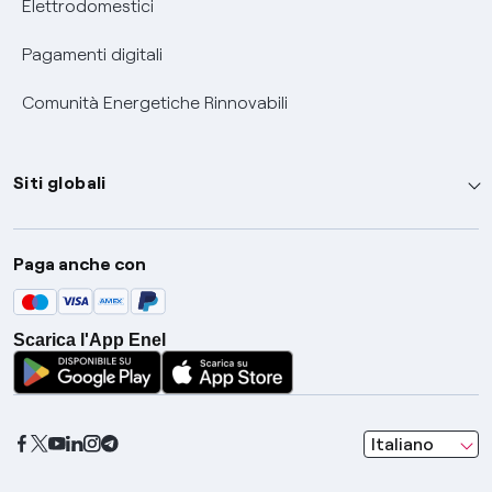
Elettrodomestici
Pagamenti digitali
Comunità Energetiche Rinnovabili
Siti globali
Enel Group
Paga anche con
Enel Green Power
Global Trading
Scarica l'App Enel
Global Procurement
Gridspertise
Open Innovability
seleziona una l
Italiano