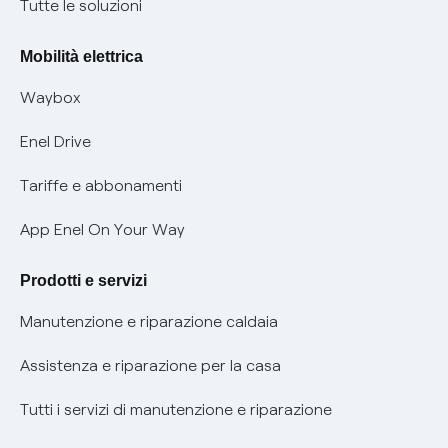
Nuove regole europee per la protezione dei dati
Tutte le soluzioni
Rimborsi e resi per prodotti e servizi
Offerte Placet non vulnerabili
Mobilità elettrica
Informativa RAEE
Offerta Tutela Vulnerabilità Gas
Waybox
Informativa Privacy AI
Mobilità Elettrica
Enel Drive
Phishing e truffe online
Tariffe e abbonamenti
Verifica chi ti ha chiamato
App Enel On Your Way
Agevolazione utenti con disabilità per offerte Fibra
Prodotti e servizi
Informativa RAEE
Manutenzione e riparazione caldaia
Assistenza e riparazione per la casa
Tutti i servizi di manutenzione e riparazione