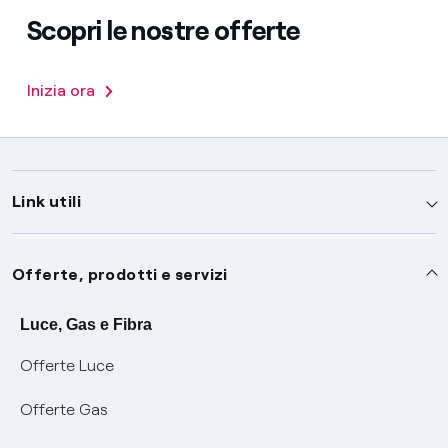
Scopri le nostre offerte
Inizia ora
Link utili
Assistenza
Offerte, prodotti e servizi
Avvisi
Servizi
Luce, Gas e Fibra
Offerte Luce
SOS luce e gas
Servizio di salvaguardia
Collabora con noi
Offerte Gas
Conciliazioni e risoluzione delle controversie
Servizio default di distribuzione
Sponsorizzazioni
Modulistica e reclami