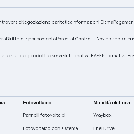
ontroversie
Negoziazione paritetica
Informazioni Sisma
Pagamenti
bra
Diritto di ripensamento
Parental Control – Navigazione sicu
si e resi per prodotti e servizi
Informativa RAEE
Informativa Pri
ima
Fotovoltaico
Mobilità elettrica
Pannelli fotovoltaici
Waybox
Fotovoltaico con sistema
Enel Drive