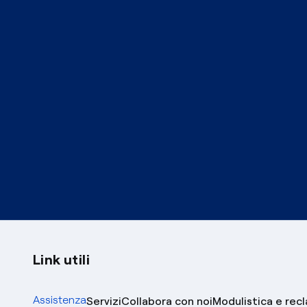
Link utili
Assistenza
Servizi
Collabora con noi
Modulistica e rec