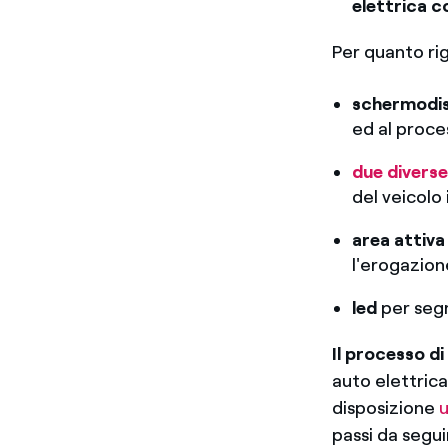
elettrica 
Per quanto rig
schermo
di
ed al proces
due diverse
del veicolo
area attiva
l'erogazion
led
per seg
Il processo d
auto elettrica
disposizione
u
passi da segui