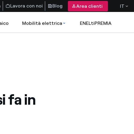
a
Lavora con noi
Blog
Area clienti
IT
aico
Mobilità elettrica
ENELtiPREMIA
i fa in