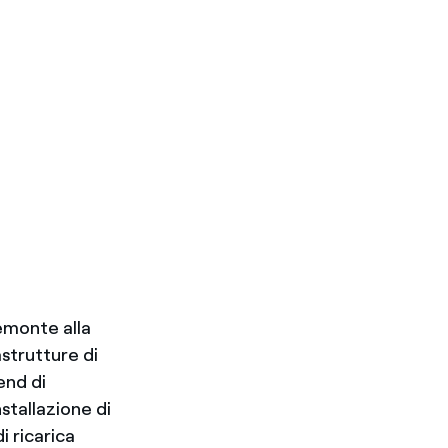
emonte alla
astrutture di
end di
stallazione di
i ricarica