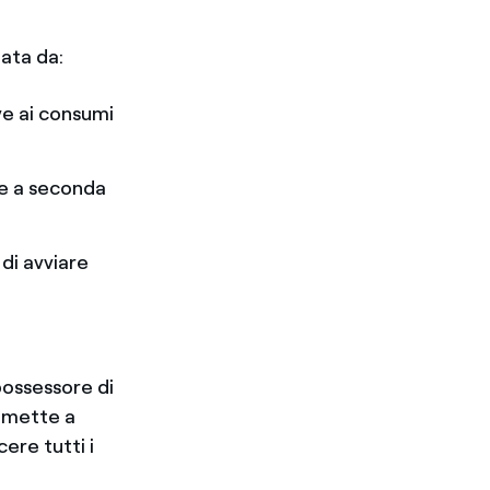
zata da:
ve ai consumi
are a seconda
di avviare
 possessore di
l mette a
ere tutti i