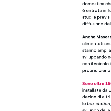
domestica che
è entrata in 
studi e previs
diffusione dell
Anche Masera
alimentati anc
stanno amplia
sviluppando no
con il veicolo
proprio pieno 
Sono oltre 15
installate da 
decine di altr
le
box station
sviluppo dell