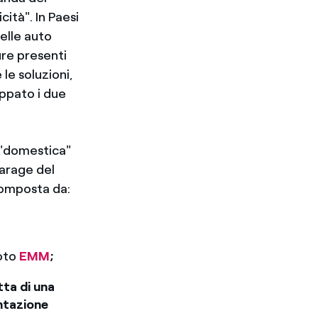
cità". In Paesi
delle auto
ure presenti
le soluzioni,
uppato i due
a "domestica"
garage del
 composta da:
moto
EMM
;
tta di una
entazione