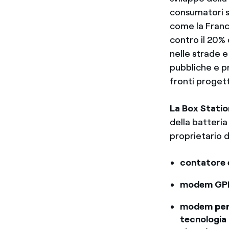
consumatori sul
come la Franci
contro il 20% 
nelle strade e
pubbliche e p
fronti proget
La Box Statio
della batteria
proprietario d
contatore 
modem GP
modem
pe
tecnologia 