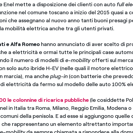
 Enel mette a disposizione dei clienti con auto
full el
funzione nel comune toscano a inizio del 2015 quasi a
ioni che assegnano al nuovo anno tanti buoni presagi pe
a mobilità elettrica anche tra gli utenti privati.
ti e Alfa Romeo
hanno annunciato di aver scelto di pr
he a elettricità e ormai tutte le principali case automo
ndo il numero di modelli di
e-mobility
offerti sul merc
n solo auto ibride H-EV (nelle quali il motore elettrico 
 in marcia), ma anche
plug-in
(con batterie che preved
di elettricità da fermo sul modello delle auto 100% ele
00 le colonnine di ricarica pubbliche
(le cosiddette Pol
Enel in Italia tra Roma, Milano, Reggio Emilia, Modena 
i comuni della penisola. E ad esse si aggiungono quell
, che rappresentano un elemento altrettanto importa
a
e-mobility
da sempre chiamata a rispondere alla dom