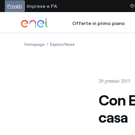
Privati
Imprese e PA
Offerte in primo piano
Homepage
Esplora News
20 gennaio 2015
Con En
casa