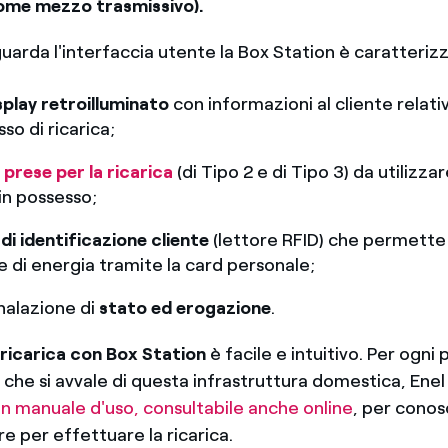
come mezzo trasmissivo).
uarda l'interfaccia utente la Box Station è caratteriz
splay retroilluminato
con informazioni al cliente relati
so di ricarica;
 prese per la ricarica
(di Tipo 2 e di Tipo 3) da utilizz
 in possesso;
 di identificazione cliente
(lettore RFID) che permette 
e di energia tramite la card personale;
nalazione di
stato ed erogazione
.
i ricarica con Box Station
è facile e intuitivo. Per ogni
 che si avvale di questa infrastruttura domestica, Ene
n manuale d'uso, consultabile anche online
, per conosc
re per effettuare la ricarica.