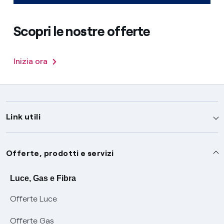
Scopri le nostre offerte
Inizia ora
Link utili
Assistenza
Offerte, prodotti e servizi
Avvisi
Servizi
Luce, Gas e Fibra
Offerte Luce
SOS luce e gas
Servizio di salvaguardia
Collabora con noi
Offerte Gas
Conciliazioni e risoluzione delle controversie