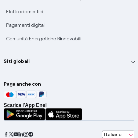
Elettrodomestici
Pagamenti digitali
Comunità Energetiche Rinnovabili
Siti globali
Enel Group
Paga anche con
Enel Green Power
Global Trading
Scarica l'App Enel
Global Procurement
Gridspertise
Open Innovability
seleziona una l
Italiano