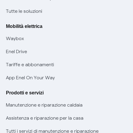
Condizioni generali di contratto prodotti e servizi
Nuove regole europee per la protezione dei dati
Tutte le soluzioni
Rimborsi e resi per prodotti e servizi
Offerte Placet non vulnerabili
Mobilità elettrica
Informativa RAEE
Offerta Tutela Vulnerabilità Gas
Waybox
Informativa Privacy AI
Mobilità Elettrica
Enel Drive
Phishing e truffe online
Tariffe e abbonamenti
Verifica chi ti ha chiamato
App Enel On Your Way
Agevolazione utenti con disabilità per offerte Fibra
Prodotti e servizi
Informativa RAEE
Manutenzione e riparazione caldaia
Assistenza e riparazione per la casa
Tutti i servizi di manutenzione e riparazione