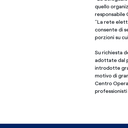
quello organi
responsabile 
“La rete elett
consente di s
porzioni su cu
Su richiesta 
adottate dal p
introdotte gra
motivo di gran
Centro Operat
professionisti