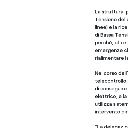
La struttura, 
Tensione delle
linee) e la ri
di Bassa Tensi
perché, oltre 
emergenze che
rialimentare la
Nel corso dell
telecontrollo
di conseguire 
elettrico, e l
utilizza siste
intervento di
“La delegazion