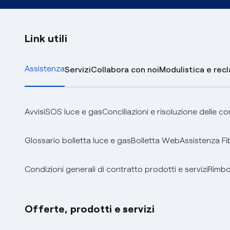
Link utili
Assistenza
Servizi
Collabora con noi
Modulistica e rec
Avvisi
SOS luce e gas
Conciliazioni e risoluzione delle c
Glossario bolletta luce e gas
Bolletta Web
Assistenza Fi
Condizioni generali di contratto prodotti e servizi
Rimbor
Offerte, prodotti e servizi