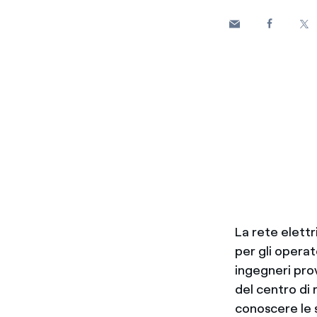
La rete elettr
per gli operat
ingegneri prov
del centro di r
conoscere le 