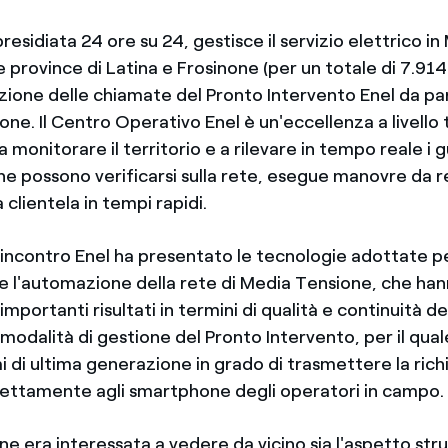
presidiata 24 ore su 24, gestisce il servizio elettrico i
 province di Latina e Frosinone (per un totale di 7.914
cezione delle chiamate del Pronto Intervento Enel da par
one. Il Centro Operativo Enel è un'eccellenza a livello
a monitorare il territorio e a rilevare in tempo reale i g
 possono verificarsi sulla rete, esegue manovre da 
 clientela in tempi rapidi.
'incontro Enel ha presentato le tecnologie adottate pe
 e l'automazione della rete di Media Tensione, che h
importanti risultati in termini di qualità e continuità de
a modalità di gestione del Pronto Intervento, per il qual
mi di ultima generazione in grado di trasmettere la rich
rettamente agli smartphone degli operatori in campo.
e era interessata a vedere da vicino sia l'aspetto str