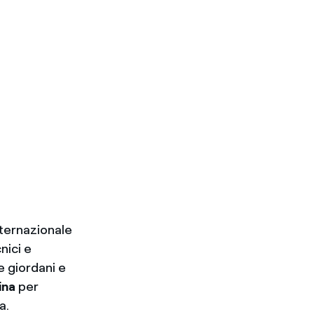
nternazionale
nici e
e giordani e
ina
per
a.