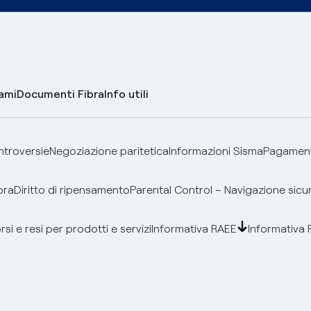
lami
Documenti Fibra
Info utili
ontroversie
Negoziazione paritetica
Informazioni Sisma
Pagamenti
bra
Diritto di ripensamento
Parental Control – Navigazione sicu
si e resi per prodotti e servizi
Informativa RAEE
Informativa 