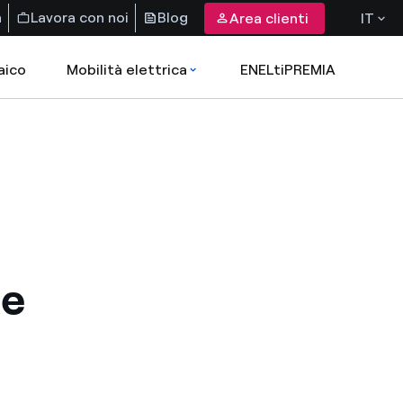
a
Lavora con noi
Blog
Area clienti
IT
aico
Mobilità elettrica
ENELtiPREMIA
me