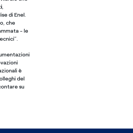
i
,
se di Enel.
lo, che
rammata - le
ecnici”.
rumentazioni
ovazioni
azionali è
olleghi del
contare su