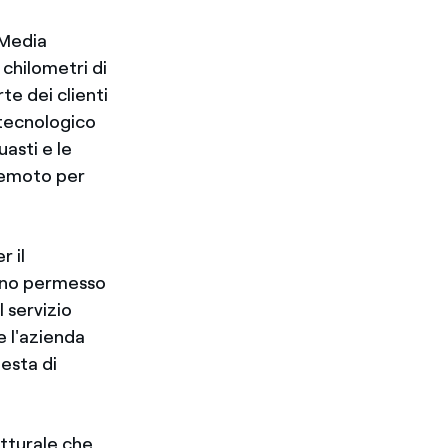
n Media
 chilometri di
te dei clienti
 tecnologico
uasti e le
remoto per
r il
anno permesso
l servizio
e l'azienda
iesta di
utturale che