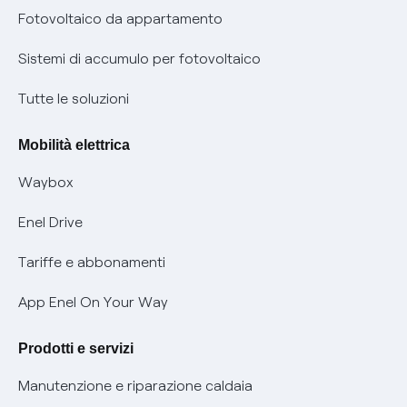
Parental Control – Navigazione sicura
Remit
Fotovoltaico da appartamento
Informazioni precontrattuali prodotti e servizi
Certificazioni
Sistemi di accumulo per fotovoltaico
Condizioni generali di contratto prodotti e servizi
Nuove regole europee per la protezione dei dati
Tutte le soluzioni
Rimborsi e resi per prodotti e servizi
Offerte Placet non vulnerabili
Mobilità elettrica
Informativa RAEE
Offerta Tutela Vulnerabilità Gas
Waybox
Informativa Privacy AI
Mobilità Elettrica
Enel Drive
Phishing e truffe online
Tariffe e abbonamenti
Verifica chi ti ha chiamato
App Enel On Your Way
Agevolazione utenti con disabilità per offerte Fibra
Prodotti e servizi
Informativa RAEE
Manutenzione e riparazione caldaia