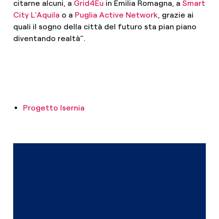
citarne alcuni, a
Grid4Eu
in Emilia Romagna, a
Smart
City L'Aquila
o a
Puglia Active Network
, grazie ai
quali il sogno della città del futuro sta pian piano
diventando realtà”.
Progetto Isernia