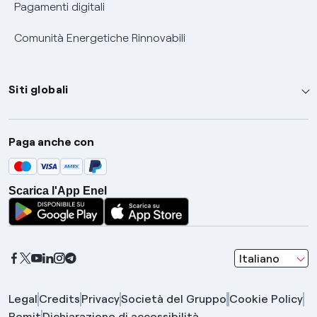
Pagamenti digitali
Comunità Energetiche Rinnovabili
Siti globali
Enel Group
Paga anche con
Enel Green Power
Global Trading
Scarica l'App Enel
Global Procurement
Gridspertise
Open Innovability
seleziona una l
Italiano
Legal
Credits
Privacy
Società del Gruppo
Cookie Policy
Remit
Dichiarazione di accessibilità