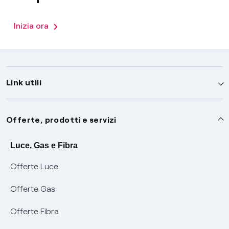
Inizia ora
Link utili
Assistenza
Offerte, prodotti e servizi
Avvisi
Servizi
Luce, Gas e Fibra
Offerte Luce
SOS luce e gas
Servizio di salvaguardia
Collabora con noi
Offerte Gas
Conciliazioni e risoluzione delle controversie
Servizio default di distribuzione
Sponsorizzazioni
Modulistica e reclami
Offerte Fibra
Negoziazione paritetica
Tutele graduali
Diventa nostro partner