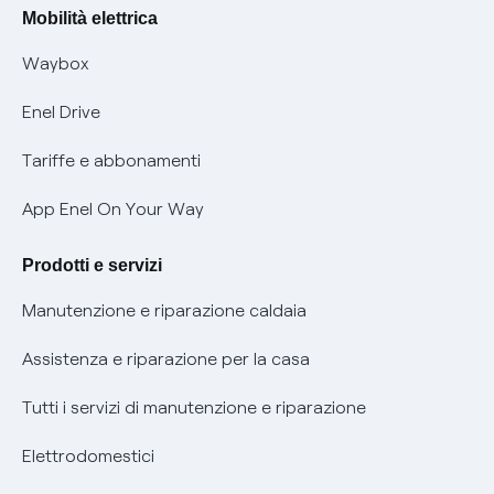
Rimborsi e resi per prodotti e servizi
Offerte Placet non vulnerabili
Mobilità elettrica
Informativa RAEE
Offerta Tutela Vulnerabilità Gas
Waybox
Informativa Privacy AI
Mobilità Elettrica
Enel Drive
Phishing e truffe online
Tariffe e abbonamenti
Verifica chi ti ha chiamato
App Enel On Your Way
Agevolazione utenti con disabilità per offerte Fibra
Prodotti e servizi
Informativa RAEE
Manutenzione e riparazione caldaia
Assistenza e riparazione per la casa
Tutti i servizi di manutenzione e riparazione
Elettrodomestici