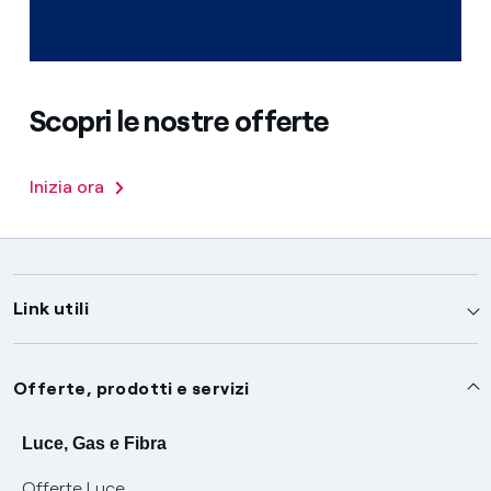
Scopri le nostre offerte
Inizia ora
Link utili
Assistenza
Offerte, prodotti e servizi
Avvisi
Servizi
Luce, Gas e Fibra
Offerte Luce
SOS luce e gas