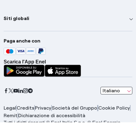
Siti globali
Enel Group
Paga anche con
Enel Green Power
Global Trading
Scarica l'App Enel
Global Procurement
Gridspertise
Open Innovability
seleziona una l
Italiano
Legal
Credits
Privacy
Società del Gruppo
Cookie Policy
Remit
Dichiarazione di accessibilità
Tutti i diritti riservati © Enel Italia S.p.a. © Enel Energia
S.p.a. | Gruppo IVA Enel P.IVA 15844561009