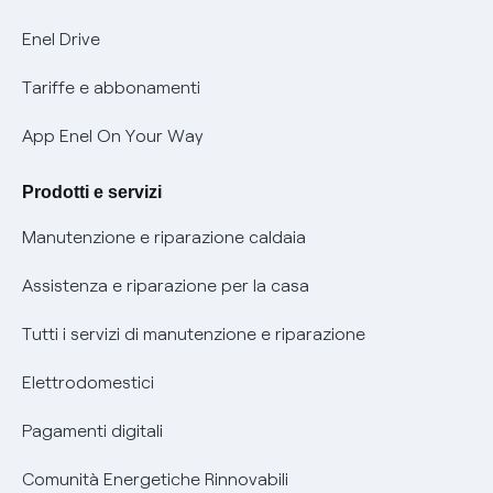
Informativa Privacy AI
Mobilità Elettrica
Enel Drive
Phishing e truffe online
Tariffe e abbonamenti
Verifica chi ti ha chiamato
App Enel On Your Way
Agevolazione utenti con disabilità per offerte Fibra
Prodotti e servizi
Informativa RAEE
Manutenzione e riparazione caldaia
Assistenza e riparazione per la casa
Tutti i servizi di manutenzione e riparazione
Elettrodomestici
Pagamenti digitali
Comunità Energetiche Rinnovabili