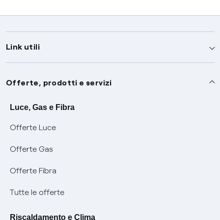
Link utili
Assistenza
Offerte, prodotti e servizi
Avvisi
Servizi
Luce, Gas e Fibra
Offerte Luce
SOS luce e gas
Servizio di salvaguardia
Collabora con noi
Offerte Gas
Conciliazioni e risoluzione delle controversie
Servizio default di distribuzione
Sponsorizzazioni
Modulistica e reclami
Offerte Fibra
Negoziazione paritetica
Tutele graduali
Diventa nostro partner
Moduli e documenti
Tutte le offerte
Informazioni Sisma
Documenti Fibra
FUI
Modulistica reclami
Pagamenti online facili e veloci con Enel Energia
Riscaldamento e Clima