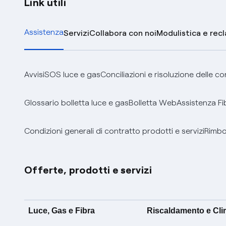
Link utili
Assistenza
Servizi
Collabora con noi
Modulistica e rec
Avvisi
SOS luce e gas
Conciliazioni e risoluzione delle c
Glossario bolletta luce e gas
Bolletta Web
Assistenza Fi
Condizioni generali di contratto prodotti e servizi
Rimbor
Offerte, prodotti e servizi
Luce, Gas e Fibra
Riscaldamento e Cl