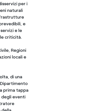
sservizi per i
eni naturali
frastrutture
revedibili, e
servizi e le
e criticità.
vile, Regioni
zioni locali e
olta, di una
l Dipartimento
La prima tappa
 degli eventi
stratore
 della