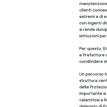
manutenzione d
clienti connes
estremi e di e
con ingenti d
si rende dunqu
Istituzioni per
Per questo, E
e Prefetture c
condividere s
Un percorso in
struttura cen
della Protezi
importante si 
calamitosi a l
delegato di E