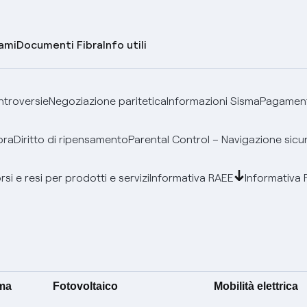
lami
Documenti Fibra
Info utili
ontroversie
Negoziazione paritetica
Informazioni Sisma
Pagamenti
bra
Diritto di ripensamento
Parental Control – Navigazione sicu
si e resi per prodotti e servizi
Informativa RAEE
Informativa 
ima
Fotovoltaico
Mobilità elettrica