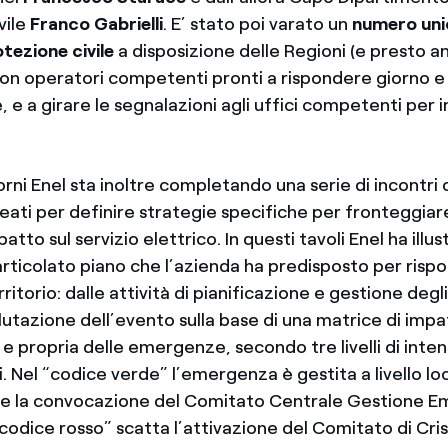
vile
Franco Gabrielli
. E’ stato poi varato un
numero unic
otezione civile
a disposizione delle Regioni (e presto a
con operatori competenti pronti a rispondere giorno e
e, e a girare le segnalazioni agli uffici competenti per i
iorni Enel sta inoltre completando una serie di incontri 
eati per definire strategie specifiche per fronteggiare
atto sul servizio elettrico. In questi tavoli Enel ha illust
rticolato piano che l’azienda ha predisposto per rispo
erritorio: dalle attività di pianificazione e gestione degli
valutazione dell’evento sulla base di una matrice di impa
e propria delle emergenze, secondo tre livelli di inten
ri. Nel “codice verde” l’emergenza è gestita a livello loc
de la convocazione del Comitato Centrale Gestione 
l “codice rosso” scatta l’attivazione del Comitato di Cri