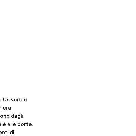
. Un vero e
niera
cono dagli
 è alle porte.
nti di