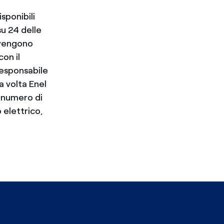
sponibili
su 24 delle
 vengono
con il
responsabile
ma volta Enel
l numero di
o elettrico,