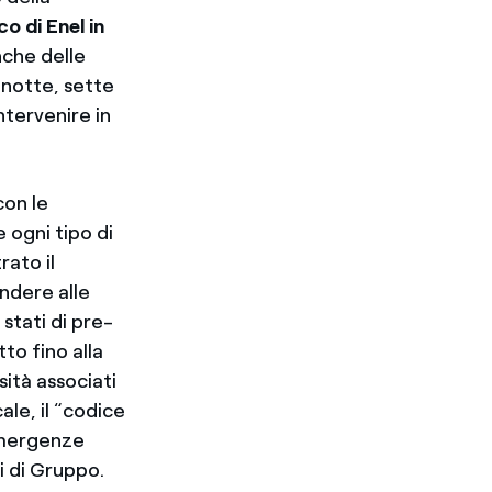
o di Enel in
nche delle
 notte, sette
ntervenire in
con le
 ogni tipo di
rato il
ndere alle
 stati di pre-
tto fino alla
sità associati
ale, il “codice
Emergenze
si di Gruppo.