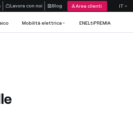
a
Lavora con noi
Blog
Area clienti
IT
aico
Mobilità elettrica
ENELtiPREMIA
le