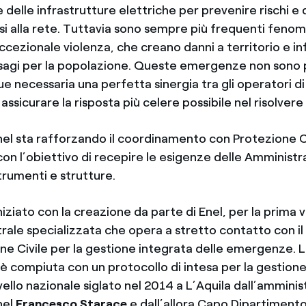
elle infrastrutture elettriche per prevenire rischi e di
si alla rete. Tuttavia sono sempre più frequenti fenom
ccezionale violenza, che creano danni a territorio e in
isagi per la popolazione. Queste emergenze non sono p
e necessaria una perfetta sinergia tra gli operatori di 
 assicurare la risposta più celere possibile nel risolvere l
nel sta rafforzando il coordinamento con Protezione Ci
on l’obiettivo di recepire le esigenze delle Amministra
trumenti e strutture.
iziato con la creazione da parte di Enel, per la prima v
trale specializzata che opera a stretto contatto con i
one Civile per la gestione integrata delle emergenze. 
è compiuta con un protocollo di intesa per la gestione
ivello nazionale siglato nel 2014 a L’Aquila dall’ammini
nel
Francesco Starace
e dall’allora Capo Dipartimento