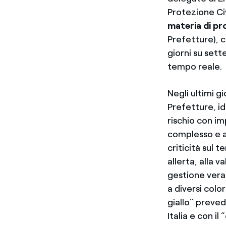
Protezione Ci
materia di pr
Prefetture), 
giorni su sett
tempo reale.
Negli ultimi g
Prefetture, id
rischio con imp
complesso e a
criticità sul t
allerta, alla 
gestione vera 
a diversi colo
giallo” preve
Italia e con i